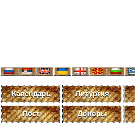
Календарь
Литургия
Пост
Доноры