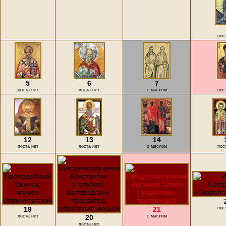
пос
5
6
7
поста нет
поста нет
с маслом
пос
12
13
14
поста нет
поста нет
с маслом
пос
19
21
пос
поста нет
20
с маслом
поста нет