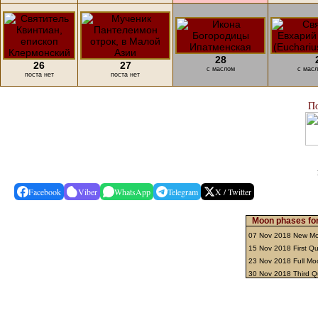
28
26
27
с маслом
с масл
поста нет
поста нет
По
Facebook
Viber
WhatsApp
Telegram
X / Twitter
Moon phases fo
07 Nov 2018 New M
15 Nov 2018 First Qu
23 Nov 2018 Full M
30 Nov 2018 Third Q