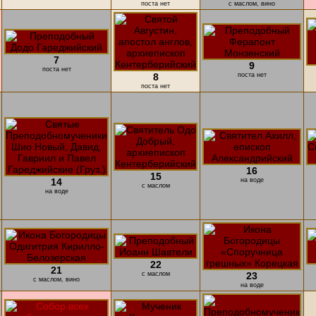
поста нет
с маслом, вино
7
9
поста нет
8
поста нет
поста нет
16
15
14
на воде
с маслом
на воде
22
21
с маслом
23
с маслом, вино
на воде