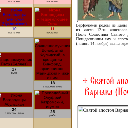
поста нет
поста нет
Варфоломей родом из Каны 
10
11
из числа 12-ти апостолов
поста нет
поста нет
После Сошествия Святого 
Пятидесятницы ему и апос
(память 14 ноября) выпал жре
ПОДРОБНЕЕ ...
17
рыба
18
с маслом, вино
24
25
с маслом, вино
рыба