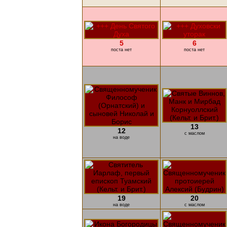
5
6
поста нет
поста нет
13
12
с маслом
на воде
19
20
на воде
с маслом