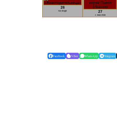
26
на воде
27
с маслом
Facebook
Viber
WhatsApp
Telegram