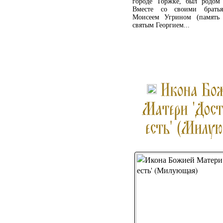
городе Торжке, был родом
Вместе со своими брать
Моисеем Угрином (память
святым Георгием...
ПОДРОБНЕЕ ...