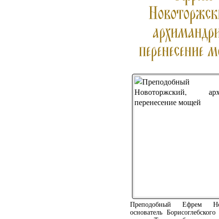
Преподобный Ефрем Нов
основатель Борисоглебского