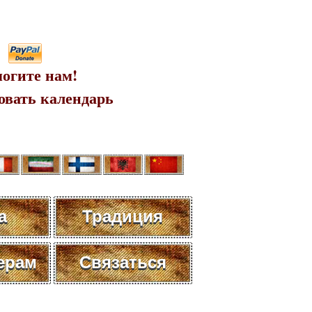
огите нам!
овать календарь
а
Традиция
ерам
Связаться