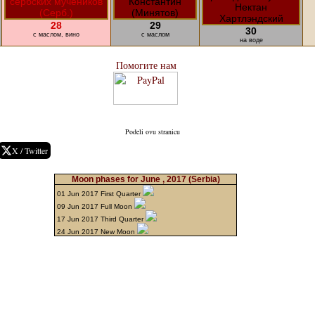
28
29
30
с маслом, вино
с маслом
на воде
Помогите нам
Podeli ovu stranicu
X / Twitter
Moon phases for June , 2017
(Serbia)
01 Jun 2017 First Quarter
09 Jun 2017 Full Moon
17 Jun 2017 Third Quarter
24 Jun 2017 New Moon