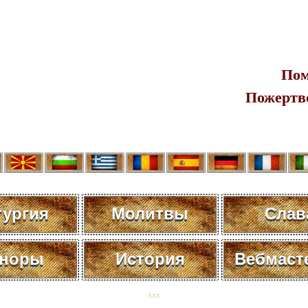
Пом
Пожертв
тургия
Молитвы
Слав
норы
История
Вебмаст
xxx