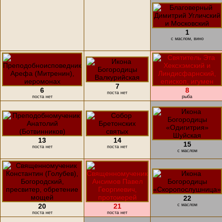
1
с маслом, вино
7
6
8
поста нет
поста нет
рыба
13
14
15
поста нет
поста нет
с маслом
22
20
21
с маслом
поста нет
поста нет