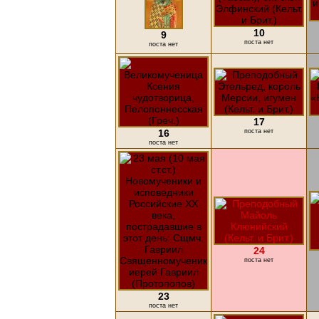
10
9
поста нет
поста нет
17
16
поста нет
поста нет
24
поста нет
23
поста нет