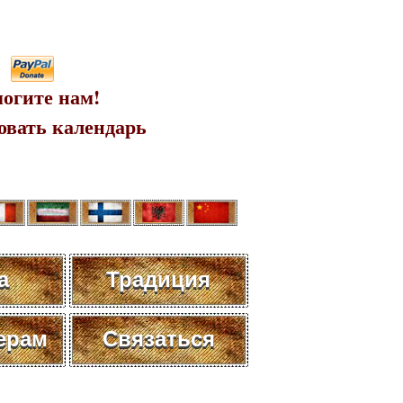
огите нам!
овать календарь
а
Традиция
ерам
Связаться