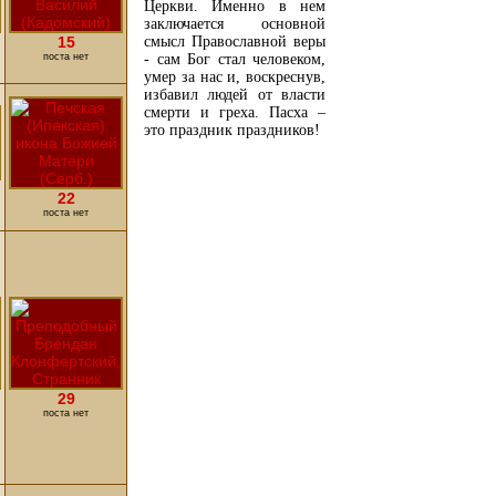
Церкви. Именно в нем
заключается основной
смысл Православной веры
15
- сам Бог стал человеком,
поста нет
умер за нас и, воскреснув,
избавил людей от власти
смерти и греха. Пасха –
это праздник праздников!
ПОДРОБНЕЕ ...
22
поста нет
29
поста нет