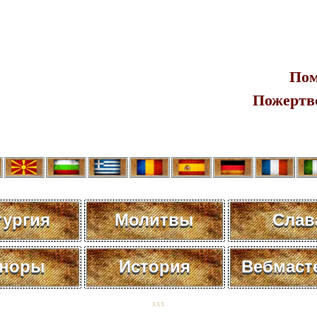
Пом
Пожертв
тургия
Молитвы
Слав
норы
История
Вебмаст
xxx