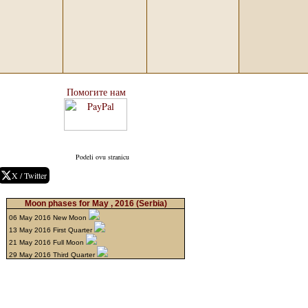
Помогите нам
Podeli ovu stranicu
X / Twitter
Moon phases for May , 2016
(Serbia)
06 May 2016 New Moon
13 May 2016 First Quarter
21 May 2016 Full Moon
29 May 2016 Third Quarter