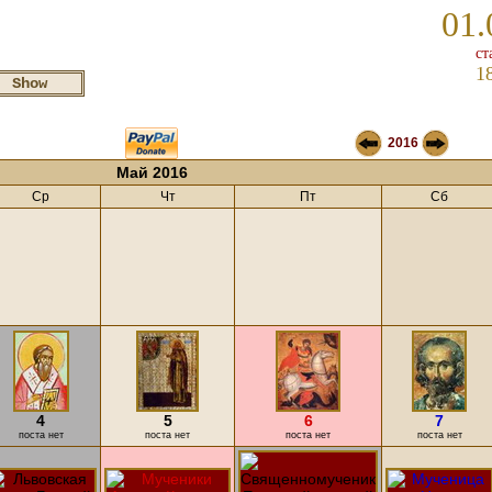
01.
ст
1
2016
Май 2016
Ср
Чт
Пт
Сб
4
5
6
7
поста нет
поста нет
поста нет
поста нет