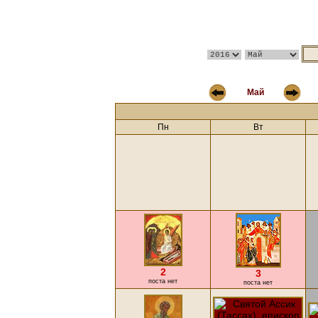
Май
Пн
Вт
2
3
поста нет
поста нет