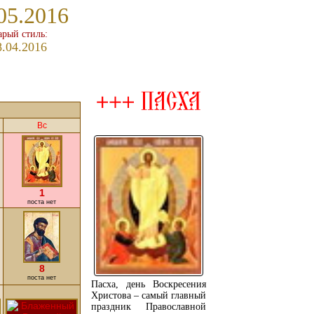
05.2016
арый стиль:
8.04.2016
Вс
1
поста нет
8
поста нет
Пасха, день Воскресения
Христова – самый главный
праздник Православной