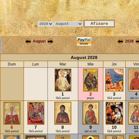
August
2028
August 2028
Dum
Lun
Mar
Mie
Joi
Vin
1
2
3
4
fără postul
peşte
fără postul
ulei si 
6
7
8
9
10
11
fără postul
fără postul
fără postul
ulei si vin
fără postul
ulei