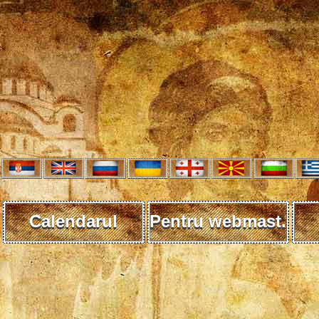
Calendarul
Pentru webmast.