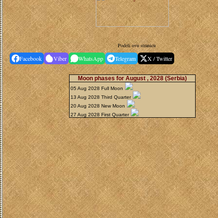
Podeli ovu stranicu
Facebook
Viber
WhatsApp
Telegram
X / Twitter
Moon phases for August , 2028
(Serbia)
05 Aug 2028 Full Moon
13 Aug 2028 Third Quarter
20 Aug 2028 New Moon
27 Aug 2028 First Quarter