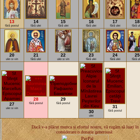
13
14
15
16
17
18
fără postul
fără ulei
fără ulei
fără ulei
fără ulei
fără u
20
21
22
23
24
25
ulei si vin
fără ulei
ulei si vin
fără ulei
fără ulei
fără u
28
29
27
fără postul
fără postul
31
ulei si vin
30
fără postul
ulei
Dacă v-a plăcut munca și efortul nostru, vă rugăm să luați în
considerare o donație generoasă: