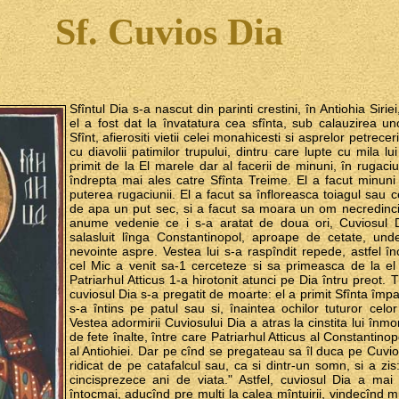
Sf. Cuvios Dia
Sfîntul Dia s-a nascut din parinti crestini, în Antiohia Sirie
el a fost dat la învatatura cea sfînta, sub calauzirea un
Sfînt, afierositi vietii celei monahicesti si asprelor petrece
cu diavolii patimilor trupului, dintru care lupte cu mila l
primit de la El marele dar al facerii de minuni, în rugaciun
îndrepta mai ales catre Sfînta Treime. El a facut minuni
puterea rugaciunii. El a facut sa înfloreasca toiagul sau 
de apa un put sec, si a facut sa moara un om necredincio
anume vedenie ce i s-a aratat de doua ori, Cuviosul Di
salasluit lînga Constantinopol, aproape de cetate, unde
nevointe aspre. Vestea lui s-a raspîndit repede, astfel în
cel Mic a venit sa-1 cerceteze si sa primeasca de la el c
Patriarhul Atticus 1-a hirotonit atunci pe Dia întru preot. T
cuviosul Dia s-a pregatit de moarte: el a primit Sfînta împar
s-a întins pe patul sau si, înaintea ochilor tuturor celor
Vestea adormirii Cuviosului Dia a atras la cinstita lui în
de fete înalte, între care Patriarhul Atticus al Constantinop
al Antiohiei. Dar pe cînd se pregateau sa îl duca pe Cuvio
ridicat de pe catafalcul sau, ca si dintr-un somn, si a z
cincisprezece ani de viata." Astfel, cuviosul Dia a mai 
întocmai, aducînd pre multi la calea mîntuirii, vindecînd 