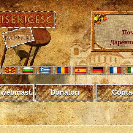
Пом
Дарения
 webmast.
Donatori
Conta