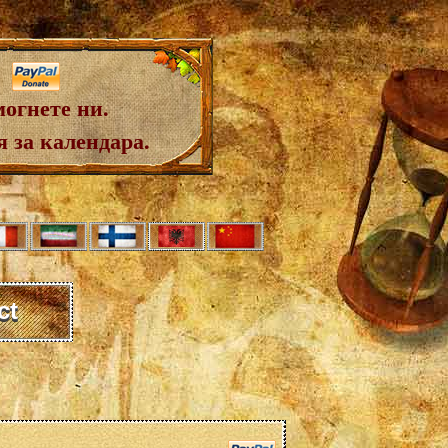
огнете ни.
 за календара.
ct