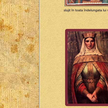
slujit în toata îndelungata lui