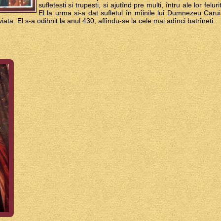
sufletesti si trupesti, si ajutînd pre multi, întru ale lor felu
El la urma si-a dat sufletul în mîinile lui Dumnezeu Carui
 viata. El s-a odihnit la anul 430, aflîndu-se la cele mai adînci batrîneti.