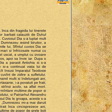
i, înca din frageda lui tinerete
or barbati calauziti de Duhul
ri. Cuviosul Dia s-a luptat mult
ui Dumnezeu iesind biruitor, a
ile lui, Sfîntul cuvios Dia se
 mari si înfricosate numai cu
cel uscat, a umplut cu izvoare
s, apoi sa învie iar. Dupa o
a a parasit Antiohia si s-a
 si-a continuat viata lui de
cît însusi împaratul Teodosie
uvînt de zidire a sufletului.
raind multi si îndelungati ani,
tasanie, i-a povatuit pe frati,
 strînsi acolo, sa aflat mort.
mormîntare multime de popor si
olului, si Patriarhul Alexandru
sul Dia la groapa, acesta s-a
is: „Dumnezeu mi-a mai daruit
trait înca cincisprezece ani,
multime de popor de grele boli