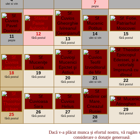
7
ulei si vin
peşte
12
14
15
11
fără postul
13
ulei si vin
fără postul
peşte
fără postul
18
19
fără postul
fără postul
20
21
22
fără postul
ulei si vin
fără postul
29
26
27
25
fără postul
fără postul
fără postul
28
fără postul
ulei
Dacă v-a plăcut munca și efortul nostru, vă rugăm s
considerare o donație generoasă: