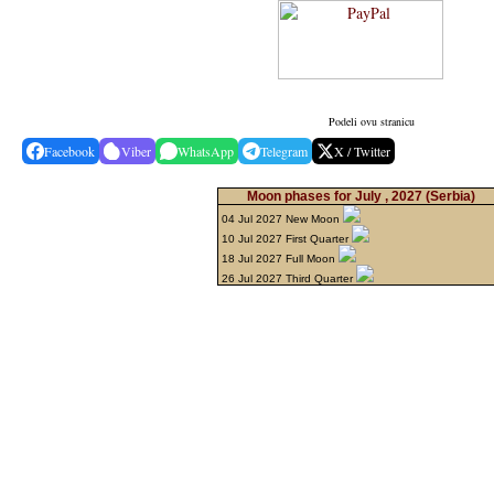
Podeli ovu stranicu
Facebook
Viber
WhatsApp
Telegram
X / Twitter
Moon phases for July , 2027
(Serbia)
04 Jul 2027 New Moon
10 Jul 2027 First Quarter
18 Jul 2027 Full Moon
26 Jul 2027 Third Quarter