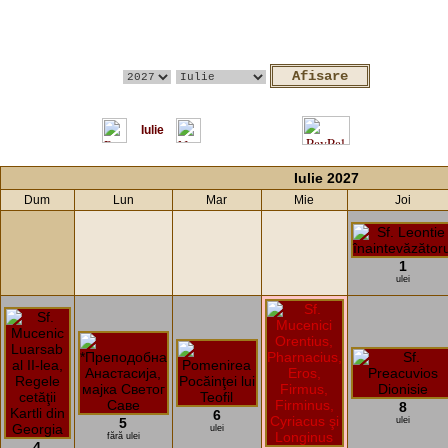
Iulie
Iulie 2027
Dum
Lun
Mar
Mie
Joi
1
ulei
8
6
5
ulei
ulei
fără ulei
4