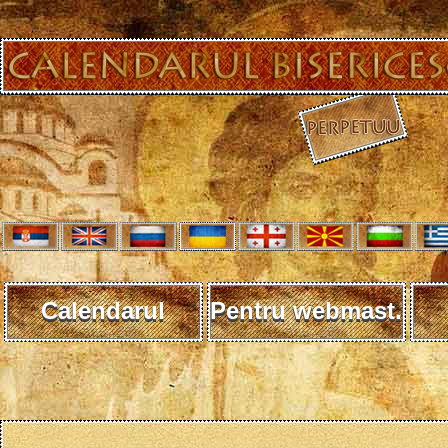
Calendarul
Pentru webmast.