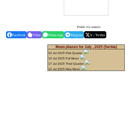
Podeli ovu stranicu
Facebook
Viber
WhatsApp
Telegram
X / Twitter
Moon phases for July , 2025
(Serbia)
02 Jul 2025 First Quarter
10 Jul 2025 Full Moon
17 Jul 2025 Third Quarter
24 Jul 2025 New Moon