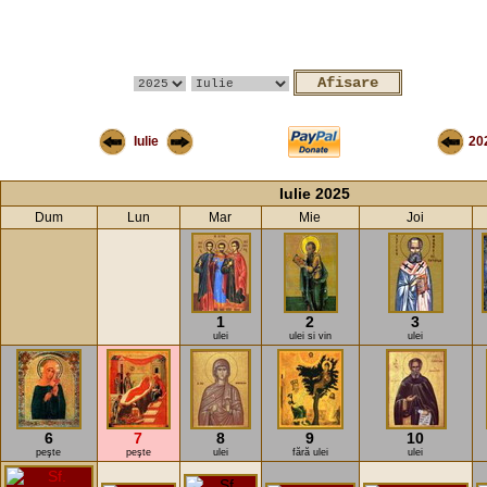
Iulie
20
Iulie 2025
Dum
Lun
Mar
Mie
Joi
1
2
3
ulei
ulei si vin
ulei
6
7
8
9
10
peşte
peşte
ulei
fără ulei
ulei