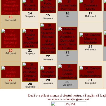
14
16
17
15
13
fără postul
ulei
fără postul
fără postul
fără postul
24
20
21
fără postul
23
fără postul
fără postul
22
ulei
fără postul
27
29
31
30
fără postul
28
fără postul
fără postul
ulei si vin
fără postul
Dacă v-a plăcut munca și efortul nostru, vă rugăm să luați
considerare o donație generoasă: