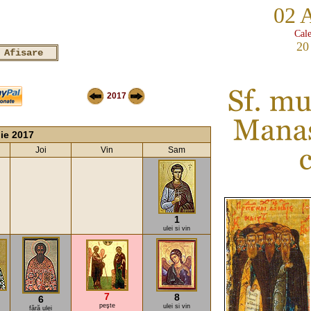
02 
Cale
20
2017
lie 2017
Joi
Vin
Sam
1
ulei si vin
7
8
6
peşte
ulei si vin
fără ulei