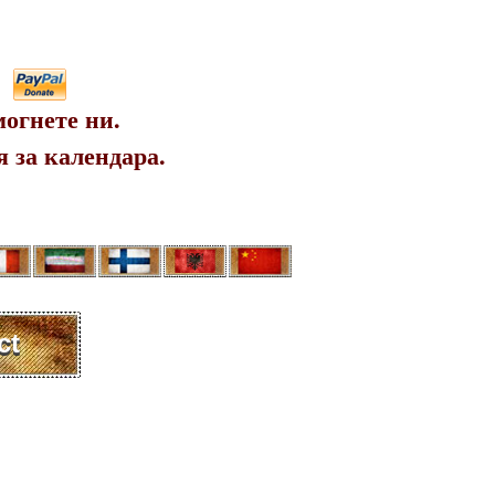
огнете ни.
 за календара.
ct