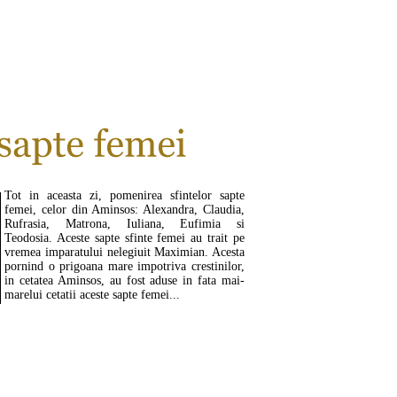
CITEŞTE MAI MULT ...
Tot in aceasta zi, pomenirea sfintelor sapte
femei, celor din Aminsos: Alexandra, Claudia,
Rufrasia, Matrona, Iuliana, Eufimia si
Teodosia. Aceste sapte sfinte femei au trait pe
vremea imparatului nelegiuit Maximian. Acesta
pornind o prigoana mare impotriva crestinilor,
in cetatea Aminsos, au fost aduse in fata mai-
marelui cetatii aceste sapte femei...