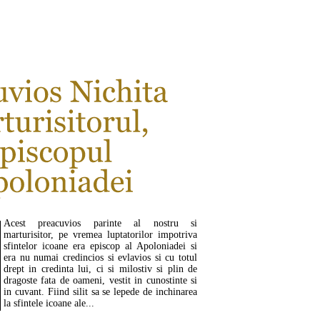
CITEŞTE MAI MULT ...
Acest preacuvios parinte al nostru si
marturisitor, pe vremea luptatorilor impotriva
sfintelor icoane era episcop al Apoloniadei si
era nu numai credincios si evlavios si cu totul
drept in credinta lui, ci si milostiv si plin de
dragoste fata de oameni, vestit in cunostinte si
in cuvant. Fiind silit sa se lepede de inchinarea
la sfintele icoane ale...