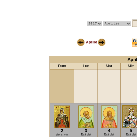
Aprilie
Apri
Dum
Lun
Mar
Mie
2
3
4
5
ulei si vin
fără ulei
fără ulei
fără ulei