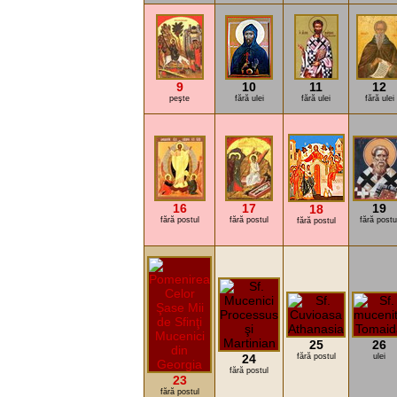
9
10
11
12
peşte
fără ulei
fără ulei
fără ulei
16
17
19
18
fără postul
fără postul
fără postu
fără postul
25
26
24
fără postul
ulei
fără postul
23
fără postul