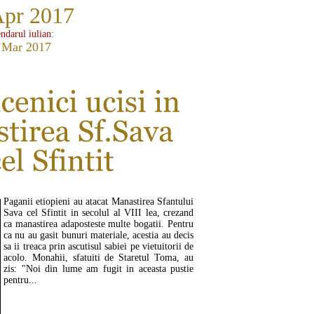
Apr 2017
ndarul iulian:
 Mar 2017
Paganii etiopieni au atacat Manastirea Sfantului
Sava cel Sfintit in secolul al VIII lea, crezand
ca manastirea adaposteste multe bogatii. Pentru
ca nu au gasit bunuri materiale, acestia au decis
sa ii treaca prin ascutisul sabiei pe vietuitorii de
acolo. Monahii, sfatuiti de Staretul Toma, au
zis: "Noi din lume am fugit in aceasta pustie
pentru...