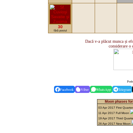
30
fără postul
Dacă v-a plăcut munca și efo
considerare o 
Pode
Facebook
Viber
WhatsApp
Telegram
Moon phases for 
03 Apr 2017 First Quarte
11 Apr 2017 Full Moon
19 Apr 2017 Third Quart
26 Apr 2017 New Moon