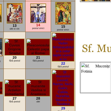
14
13
15
postul strict
ulei si vin
postul strict
20
21
fără postul
fără postul
l
22
fără postul
27
28
fără postul
ulei
29