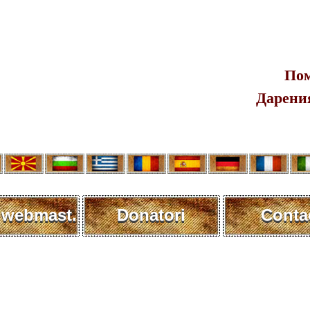
Пом
Дарения
 webmast.
Donatori
Conta