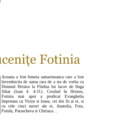
CITEŞTE MAI MULT ...
Aceasta a fost femeia samarineanca care a fost
învrednicita de sansa rara de a sta de vorba cu
Domnul Hristos la Fîntîna lui lacov de lînga
Sihar (loan 4: 4-31). Crezînd în Hristos,
Fotinia mai apoi a predicat Evanghelia
împreuna cu Victor si losua, cei doi fii ai ei, si
cu cele cinci surori ale ei, Anatolia, Fota,
Fotida, Parascheva si Chiriaca....