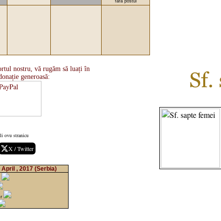
fără postul
rtul nostru, vă rugăm să luați în
donație generoasă:
li ovu stranicu
X / Twitter
April , 2017
(Serbia)
r
er