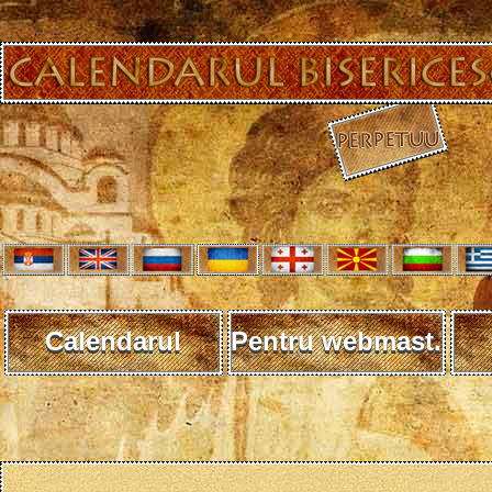
Calendarul
Pentru webmast.