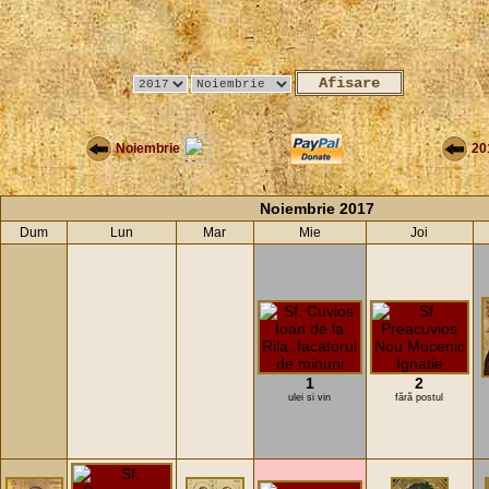
Noiembrie
20
Noiembrie 2017
Dum
Lun
Mar
Mie
Joi
1
2
ulei si vin
fără postul