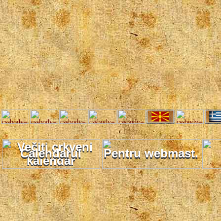
Calendarul
Pentru webmast.