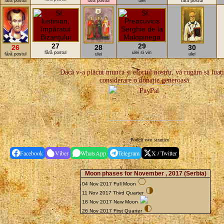
fără postul
fără postul
ulei
fără postul
27
29
26
28
30
fără postul
ulei si vin
fără postul
ulei
ulei
Dacă v-a plăcut munca și efortul nostru, vă rugăm să luați
considerare o donație generoasă:
Podeli ovu stranicu
Facebook
Viber
WhatsApp
Telegram
X / Twitter
Moon phases for November , 2017
(Serbia)
04 Nov 2017 Full Moon
11 Nov 2017 Third Quarter
18 Nov 2017 New Moon
26 Nov 2017 First Quarter