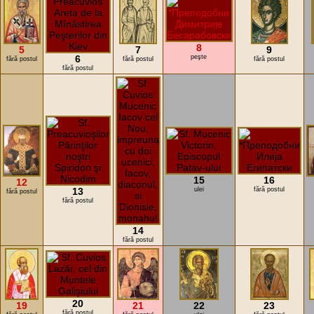
8
5
7
9
6
peşte
fără postul
fără postul
fără postul
fără postul
15
16
12
13
ulei
fără postul
fără postul
fără postul
14
fără postul
20
19
21
22
23
fără postul