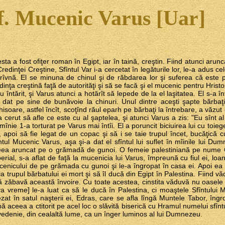
f. Mucenic Varus [Uar]
sta a fost ofiţer roman în Egipt, iar în taină, creştin. Fiind atunci arunc
Credinţei Creştine, Sfîntul Var i-a cercetat în legăturile lor, le-a adus cele
rîvnă. El se minuna de chinul şi de răbdarea lor şi suferea că este 
dinţa creştină faţă de autorităţi şi să se facă şi el mucenic pentru Hris
u întărit, şi Varus atunci a hotărît să lepede de la el laşitatea. El s-a înf
 dat pe sine de bunăvoie la chinuri. Unul dintre aceşti şapte bărbaţ
hisoare, astfel încît, scoţînd răul eparh pe bărbaţi la întrebare, a văzut
a cerut să afle ce este cu al şaptelea, şi atunci Varus a zis: "Eu sînt a
mînie 1-a torturat pe Varus mai întîi. El a poruncit biciuirea lui cu toi
, apoi să fie legat de un copac şi să i se taie trupul încet, bucăţică 
ntul Mucenic Varus, aşa şi-a dat el sfîntul lui suflet în mîinile lui Du
ea aruncat pe o grămadă de gunoi. O femeie palestiniană pe nume C
erial, s-a aflat de faţă la mucenicia lui Varus, împreună cu fiul ei, loa
enicului de pe grămada cu gunoi şi le-a îngropat în casa ei. Apoi ea 
ia trupul bărbatului ei mort şi să îl ducă din Egipt în Palestina. Fiind vă
ă zăbavă această învoire. Cu toate acestea, cinstita văduvă nu oasele 
a vreme] le-a luat ca să le ducă în Palestina, ci moaştele Sfîntului M
zat în satul naşterii ei, Edras, care se afla lîngă Muntele Tabor, îng
ă aceea a ctitorit pe acel loc o slăvită biserică cu Hramul numelui sfînt
vedenie, din cealaltă lume, ca un înger luminos al lui Dumnezeu.