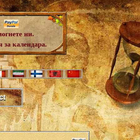
огнете ни.
 за календара.
ct