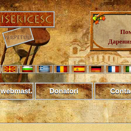
Пом
Дарения
 webmast.
Donatori
Conta