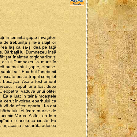
aţi în temniţă şapte învăţători
 de trebuinţă şi le-a slujit lor
prea laş ca să-şi dea pe faţă
tos. Bărbaţii lui Dumnezeu însă
ăţişat înaintea torţionarilor şi
i ai lui Dumnezeu a murit în
 că nu mai sînt şapte, ci şase.
l şaptelea." Eparhul înnebunit
ege uscate peste trupul complet
cu bucăţică. Aşa a fost omorît
mnezeu. Trupul lui a fost după
leopatra, văduva unui ofiţer
n. Ea a luat în taină moaştele
a cerut învoirea eparhului ca
duvă de ofiţer, eparhul i-a dat
bărbatului ei [care murise de
ucenic Varus. Astfel, ea le-a
ropîndu-le acolo cu cinste. Ea
ului; acesta i se arăta adesea