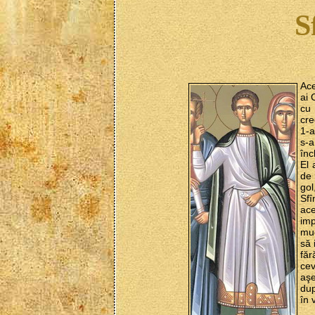
S
Ace
ai 
cu 
cre
1-a
s-a
înc
El 
de 
gol
Sfî
ace
imp
muc
să 
făr
cev
aşe
dup
în 