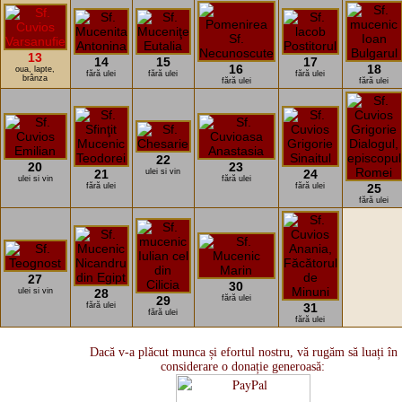
13
14
15
17
16
18
oua, lapte,
fără ulei
fără ulei
fără ulei
brânza
fără ulei
fără ulei
22
20
23
21
ulei si vin
24
ulei si vin
fără ulei
fără ulei
fără ulei
25
fără ulei
27
30
ulei si vin
28
29
fără ulei
fără ulei
31
fără ulei
fără ulei
Dacă v-a plăcut munca și efortul nostru, vă rugăm să luați în
considerare o donație generoasă: