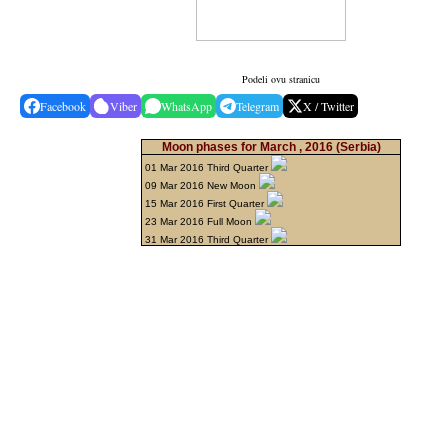
Podeli ovu stranicu
Facebook
Viber
WhatsApp
Telegram
X / Twitter
Moon phases for March , 2016
(Serbia)
01 Mar 2016 Third Quarter
09 Mar 2016 New Moon
15 Mar 2016 First Quarter
23 Mar 2016 Full Moon
31 Mar 2016 Third Quarter