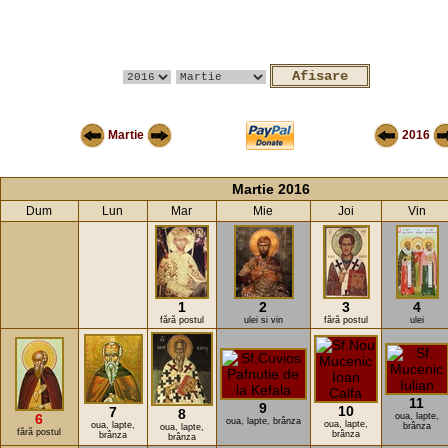
Martie
2016
Martie 2016
Dum
Lun
Mar
Mie
Joi
Vin
1
2
3
4
fără postul
ulei si vin
fără postul
ulei
11
9
10
7
8
6
oua, lapte,
oua, lapte, brânza
oua, lapte,
oua, lapte,
brânza
oua, lapte,
fără postul
brânza
brânza
brânza