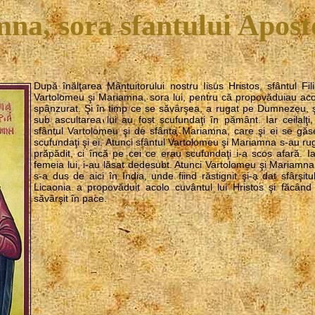
na, sora sfantului Aposto
După înălţarea Mântuitorului nostru Iisus Hristos, sfântul Fi
Vartolomeu şi Mariamna, sora lui, pentru că propovăduiau acolo
spânzurat. Şi în timp ce se săvârşea, a rugat pe Dumnezeu, şi
sub ascultarea lui au fost scufundaţi în pământ. Iar ceilalţ
sfântul Vartolomeu şi de sfânta Mariamna, care şi ei se găs
scufundaţi şi ei. Atunci sfântul Vartolomeu şi Mariamna s-au ruga
prăpădit, ci încă pe cei ce erau scufundaţi i-a scos afară. I
femeia lui, i-au lăsat dedesubt. Atunci Vartolomeu şi Mariamna 
s-a dus de aici în India, unde fiind răstignit şi-a dat sfârşi
Licaonia a propovăduit acolo cuvântul lui Hristos şi făcân
săvârşit în pace.