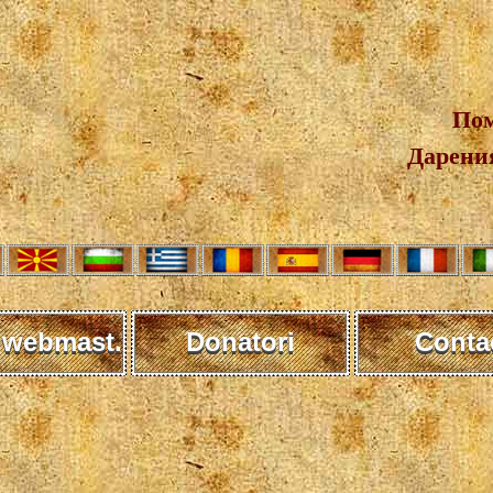
Пом
Дарения
 webmast.
Donatori
Conta