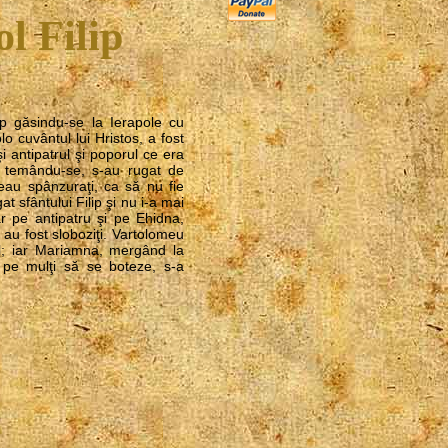
l Filip
lip găsindu-se la Ierapole cu
 cuvântul lui Hristos, a fost
 antipatrul şi poporul ce era
i, temându-se, s-au rugat de
eau spânzuraţi, ca să nu fie
t sfântului Filip şi nu i-a mai
ar pe antipatru şi pe Ehidna,
au fost sloboziţi. Vartolomeu
tul; iar Mariamna, mergând la
d pe mulţi să se boteze, s-a