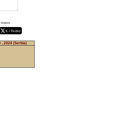
stranicu
X / Twitter
y , 2024
(Serbia)