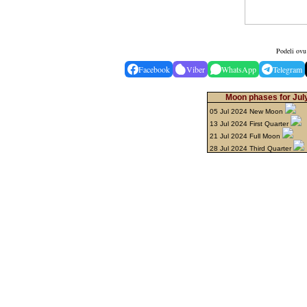
Podeli ovu 
Facebook
Viber
WhatsApp
Telegram
Moon phases for Jul
05 Jul 2024 New Moon
13 Jul 2024 First Quarter
21 Jul 2024 Full Moon
28 Jul 2024 Third Quarter