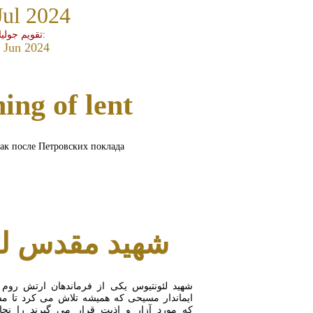
Jul 2024
تقویم جولیان:
 Jun 2024
ing of lent
ак после Петровских поклада
بیشتر بخوانید
شهید مقدس لئ
شهید لئونتیوس یکی از فرماندهان ارتش روم 
ایماندار مسیحی که همیشه تلاش می کرد تا مس
که مورد آزار و اذیت قرار می گیرند را نجا