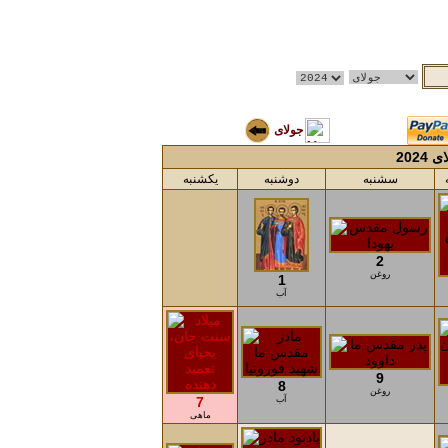
جولای
 2024
سشنبه
دوشنبه
یکشنبه
2
روغن
1
آب
9
8
روغن
آب
7
ماهی