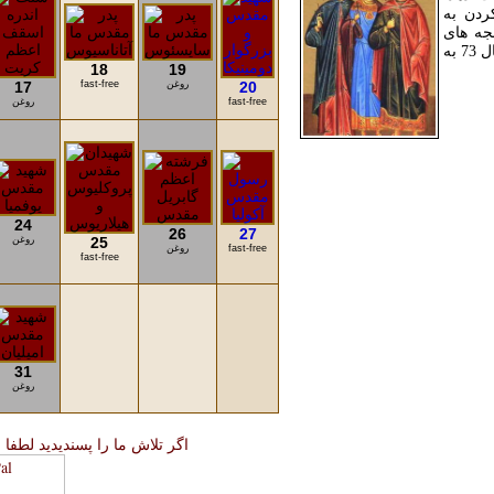
ردن به
جه های
18
19
20
روغن
fast-free
17
fast-free
روغن
24
26
27
25
روغن
fast-free
روغن
fast-free
31
روغن
اگر تلاش ما را پسندیدید لطفا 