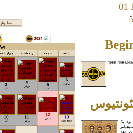
01 
18
2024
Begin
جولای
شنبه
جمعه
پنجشنبه
چهارشنبه
први понедељ
6
4
ماهی
5
3
روغن
آب
آب
ونتیوس
12
10
11
13
ماهی
fast-free
روغن
آب
بود یک
یحیانی
ت دهد.