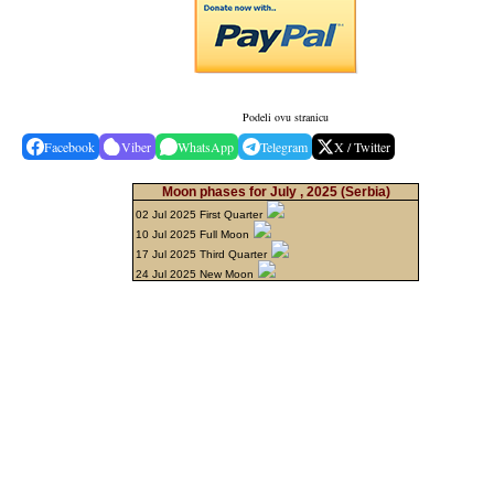
Podeli ovu stranicu
Facebook
Viber
WhatsApp
Telegram
X / Twitter
Moon phases for July , 2025
(Serbia)
02 Jul 2025 First Quarter
10 Jul 2025 Full Moon
17 Jul 2025 Third Quarter
24 Jul 2025 New Moon