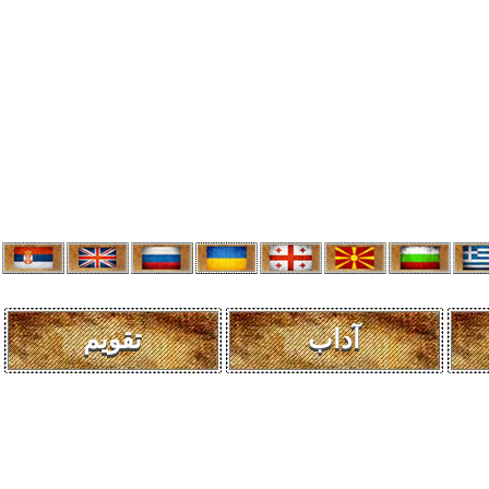
آداب
تقویم