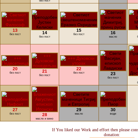
без пост
13
15
14
16
без пост
без пост
без пост
масло
20
22
21
без пост
без пост
23
без пост
без пост
27
29
30
без пост
28
масло
води
масло и вино
If You liked our Work and effort then please con
donation: