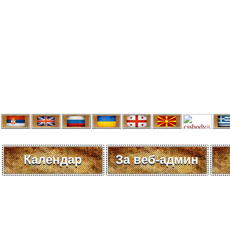
Календар
За веб-админ