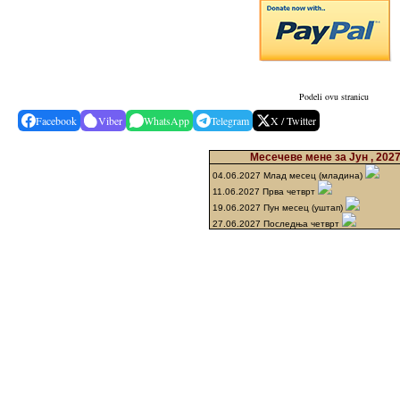
Podeli ovu stranicu
Facebook
Viber
WhatsApp
Telegram
X / Twitter
Месечеве мене за Јун , 202
04.06.2027 Млад месец (младина)
11.06.2027 Прва четврт
19.06.2027 Пун месец (уштап)
27.06.2027 Последња четврт