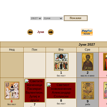
Јуни
Јуни 2027
Нед
Пон
Вто
Сре
1
2
без пост
масло и вино
8
6
9
7
без пост
без пост
риба