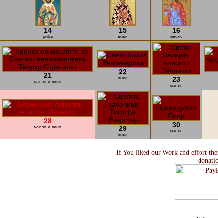
14
15
16
риба
води
масло
22
21
води
23
масло и вино
масло
28
30
масло и вино
29
масло
води
If You liked our Work and effort the
donati