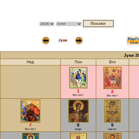
Јуни
Јуни 2
Нед
Пон
Вто
1
2
без пост
без пост
7
8
9
без пост
води
масло