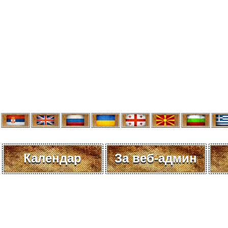
Календар
За веб-админ