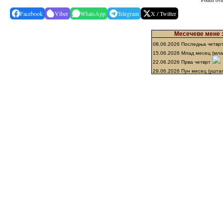
Podeli ovu
Facebook
Viber
WhatsApp
Telegram
X / Twitter
Месечеве мене з
08.06.2026 Последња четвр
15.06.2026 Млад месец (мл
22.06.2026 Прва четврт
29.06.2026 Пун месец (ушта