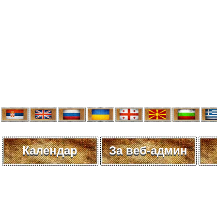
Календар
За веб-админ