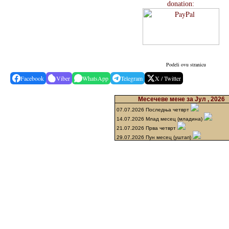
donation:
Podeli ovu stranicu
Facebook
Viber
WhatsApp
Telegram
X / Twitter
Месечеве мене за Јул , 2026
07.07.2026 Последња четврт
14.07.2026 Млад месец (младина)
21.07.2026 Прва четврт
29.07.2026 Пун месец (уштап)