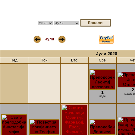
Јули
Јули 2026
Нед
Пон
Вто
Сре
Че
2
1
масло и
води