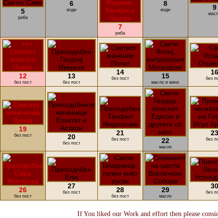
6
8
9
5
води
води
мас
риба
7
риба
14
1
12
13
15
без пост
без п
без пост
без пост
масло и вино
19
21
2
без пост
20
без пост
22
без п
без пост
масло
27
3
26
28
29
без пост
без п
без пост
без пост
масло
If You liked our Work and effort then please consi