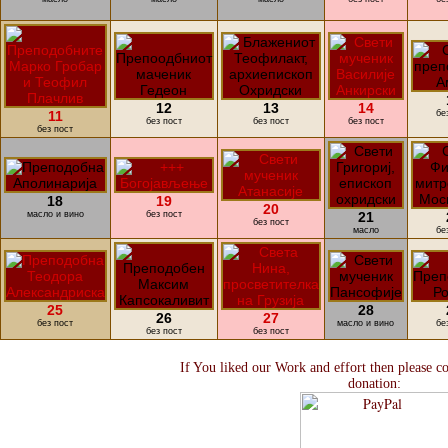
12
13
14
11
бе
без пост
без пост
без пост
без пост
18
19
20
масло и вино
без пост
21
без пост
масло
бе
25
28
26
27
без пост
масло и вино
бе
без пост
без пост
If You liked our Work and effort then please c
donation: