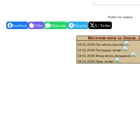
Podeli ovu stranicu
Facebook
Viber
WhatsApp
Telegram
X / Twitter
Месечеве мене за Јануар , 
03.01.2026 Пун месец (уштап)
10.01.2026 Последња четврт
18.01.2026 Млад месец (младина)
26.01.2026 Прва четврт