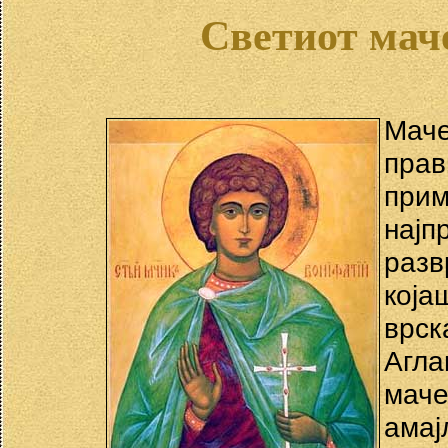
Светиот мач
Маче
пра
при
најп
разв
која
врск
Агл
мач
амај