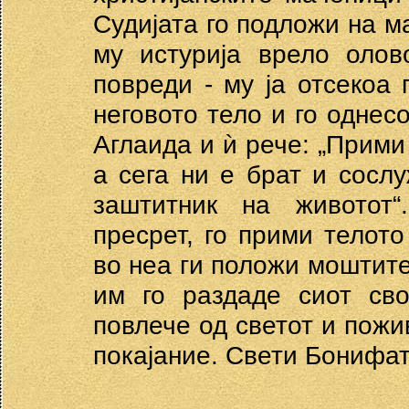
Судијата го подложи на ма
му истурија врело олов
повреди - му ја отсекоа 
неговото тело и го однесо
Аглаида и ѝ рече: „Прими 
а сега ни е брат и сослу
заштитник на животот“
пресрет, го прими телото
во неа ги положи моштите 
им го раздаде сиот сво
повлече од светот и пожи
покајание. Свети Бонифат