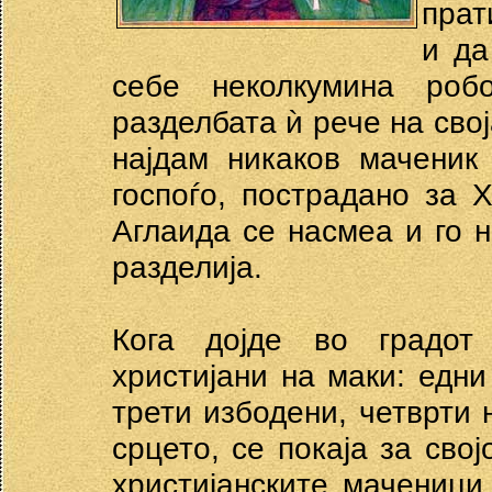
прат
и да
себе неколкумина роб
разделбата ѝ рече на свој
најдам никаков маченик
госпоѓо, пострадано за 
Аглаида се насмеа и го н
разделија.
Кога дојде во градот
христијани на маки: едни
трети избодени, четврти 
срцето, се покаја за сво
христијанските маченици 