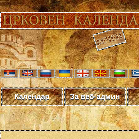
Календар
За веб-админ