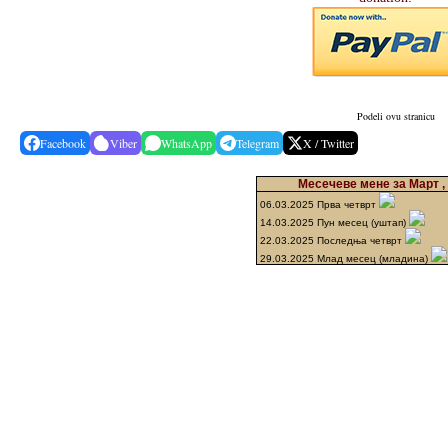
Podeli ovu stranicu
Facebook
Viber
WhatsApp
Telegram
X / Twitter
Месечеве мене за Март ,
06.03.2025 Прва четврт
14.03.2025 Пун месец (уштап)
22.03.2025 Последња четврт
29.03.2025 Млад месец (младина)