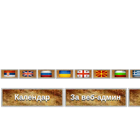
Календар
За веб-админ