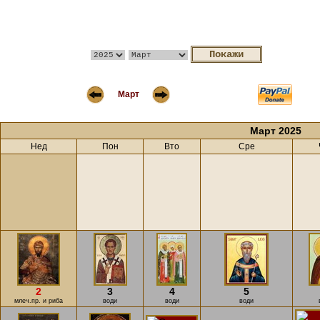
Март
Март 2025
Нед
Пон
Вто
Сре
2
3
4
5
млеч.пр. и риба
води
води
води