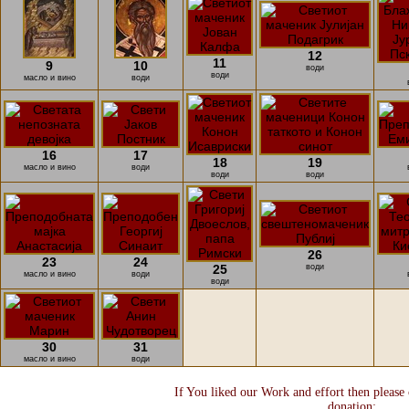
12
11
9
10
води
води
масло и вино
води
16
17
18
19
масло и вино
води
води
води
26
23
24
25
води
масло и вино
води
води
30
31
масло и вино
води
If You liked our Work and effort then please
donation: