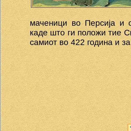
маченици во Персија и 
каде што ги положи тие Св
самиот во 422 година и за