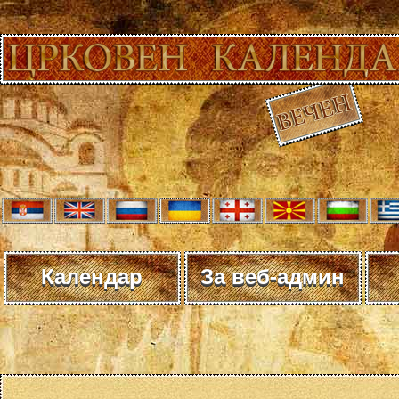
Календар
За веб-админ