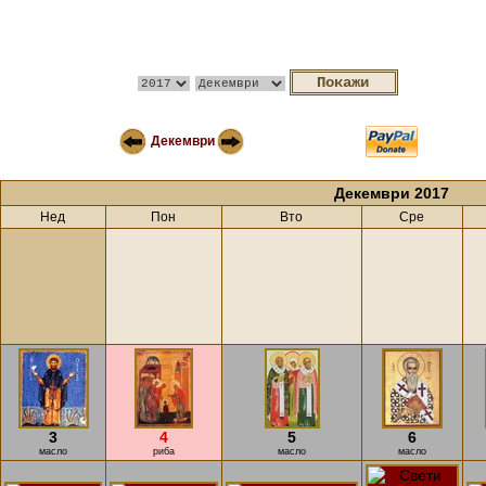
Декември
Декември 2017
Нед
Пон
Вто
Сре
3
4
5
6
масло
риба
масло
масло