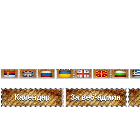
Календар
За веб-админ