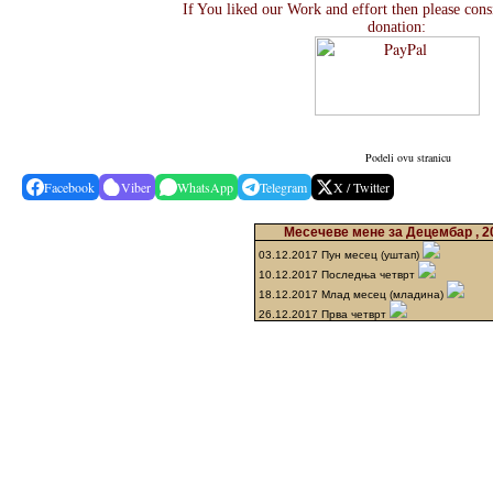
If You liked our Work and effort then please con
donation:
Podeli ovu stranicu
Facebook
Viber
WhatsApp
Telegram
X / Twitter
Месечеве мене за Децембар , 2
03.12.2017 Пун месец (уштап)
10.12.2017 Последња четврт
18.12.2017 Млад месец (младина)
26.12.2017 Прва четврт