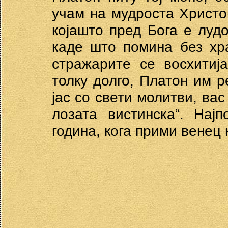
учам на мудроста Христов
којашто пред Бога е луд
каде што помина без хр
стражарите се восхитиј
толку долго, Платон им р
јас со свети молитви, вас
лозата вистинска“. Нај
година, кога прими венец