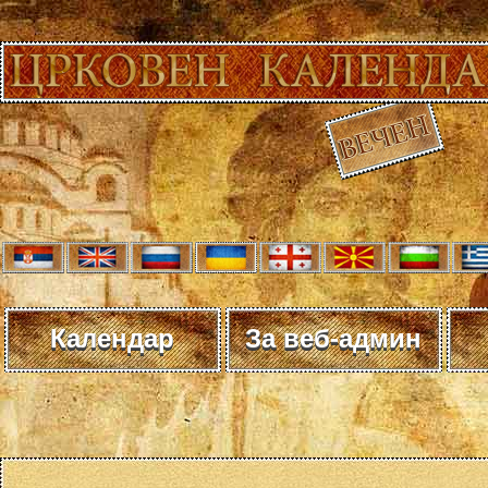
Календар
За веб-админ