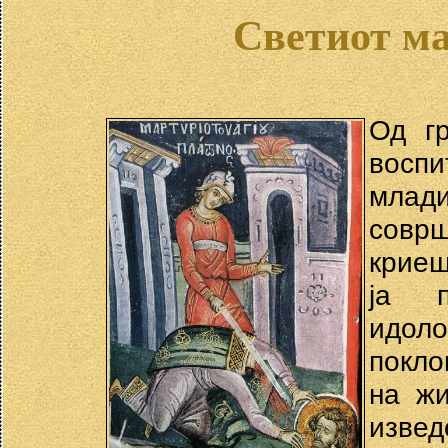
Светиот м
Од гр
воспи
млад
соврш
криеш
ја п
идо
покло
на жи
извед