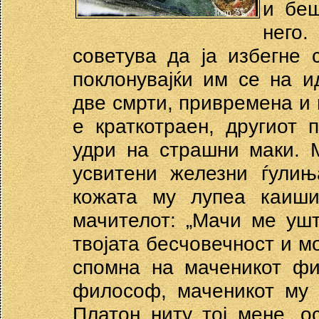
и беш
него
советува да ја избегне 
поклонувајќи им се на и
две смрти, привремена и 
е краткотраен, другиот 
удри на страшни маки. 
усвитени железни ѓулињ
кожата му лупеа каиши
мачителот: „Мачи ме ушт
твојата бесчовечност и мо
спомна на маченикот фи
философ, маченикот му 
Платон ниту тој мене, о