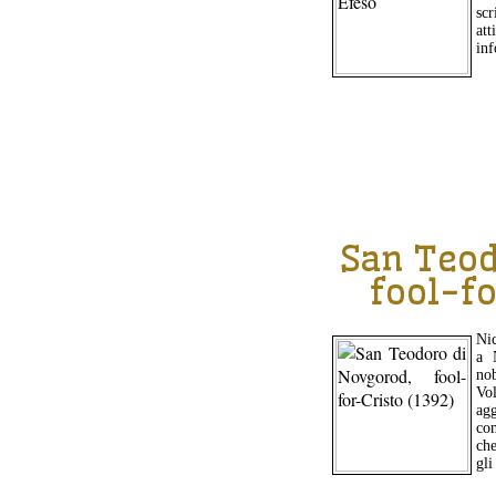
scr
att
inf
San Teod
fool-fo
Ni
a 
nob
Vo
ag
com
che
gli