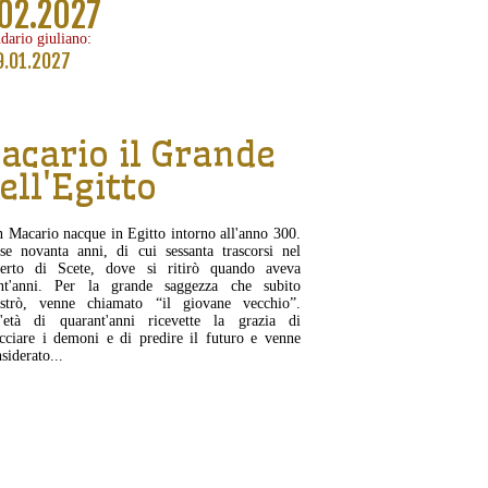
02.2027
dario giuliano:
9.01.2027
acario il Grande
ell'Egitto
 Macario nacque in Egitto intorno all'anno 300.
se novanta anni, di cui sessanta trascorsi nel
serto di Scete, dove si ritirò quando aveva
ent'anni. Per la grande saggezza che subito
strò, venne chiamato “il giovane vecchio”.
l'età di quarant'anni ricevette la grazia di
cciare i demoni e di predire il futuro e venne
siderato...
CONTINUA...