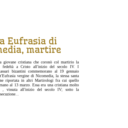
CONTINUA...
a Eufrasia di
edia, martire
a giovane cristiana che coronò col martirio la
a fedeltà a Cristo all'inizio del secolo IV. I
nassari bizantini commemorano al 19 gennaio
t'Eufrasia vergine di Nicomedia, la stessa santa
ne riportata in altri Martirologi fra cui quello
mano al 13 marzo. Essa era una cristiana molto
a , vissuta all'inizio del secolo IV; sotto la
secuzione...
CONTINUA...