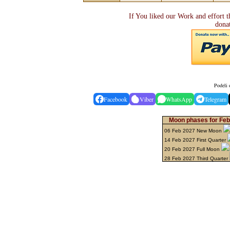
If You liked our Work and effort t
dona
Podeli 
Facebook
Viber
WhatsApp
Telegram
Moon phases for Feb
06 Feb 2027 New Moon
14 Feb 2027 First Quarter
20 Feb 2027 Full Moon
28 Feb 2027 Third Quarter