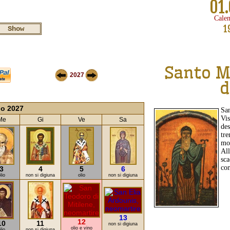
01.
Calen
1
Santo M
2027
d
io 2027
San
Vis
Me
Gi
Ve
Sa
de
tr
mo
Al
sca
con
3
4
5
6
lio
non si digiuna
olio
non si digiuna
13
12
10
11
non si digiuna
olio e vino
lio
non si digiuna