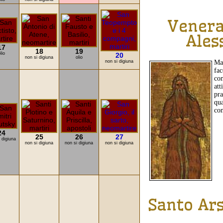
Venera
Ales
17
18
19
lio
20
non si digiuna
olio
non si digiuna
Ma
fac
co
att
pr
qua
com
24
25
26
27
 digiuna
non si digiuna
non si digiuna
non si digiuna
Santo Ars