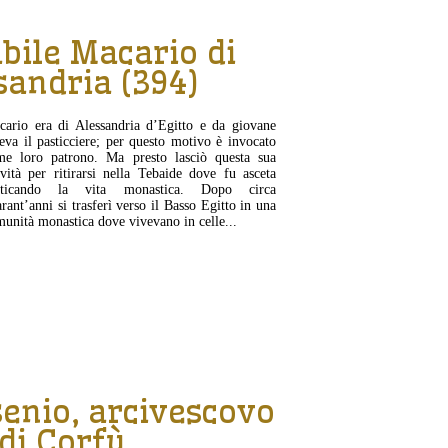
bile Macario di
sandria (394)
cario era di Alessandria d’Egitto e da giovane
eva il pasticciere; per questo motivo è invocato
me loro patrono. Ma presto lasciò questa sua
ività per ritirarsi nella Tebaide dove fu asceta
aticando la vita monastica. Dopo circa
rant’anni si trasferì verso il Basso Egitto in una
unità monastica dove vivevano in celle...
CONTINUA...
enio, arcivescovo
di Corfù