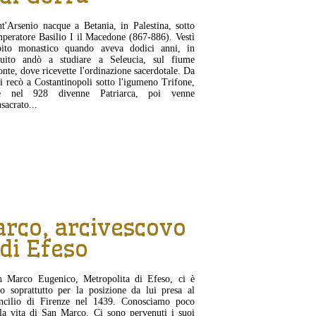
t'Arsenio nacque a Betania, in Palestina, sotto
mperatore Basilio I il Macedone (867-886). Vestì
abito monastico quando aveva dodici anni, in
guito andò a studiare a Seleucia, sul fiume
nte, dove ricevette l'ordinazione sacerdotale. Da
si recò a Costantinopoli sotto l'igumeno Trifone,
e nel 928 divenne Patriarca, poi venne
sacrato...
CONTINUA...
rco, arcivescovo
di Efeso
n Marco Eugenico, Metropolita di Efeso, ci è
o soprattutto per la posizione da lui presa al
ncilio di Firenze nel 1439. Conosciamo poco
la vita di San Marco. Ci sono pervenuti i suoi