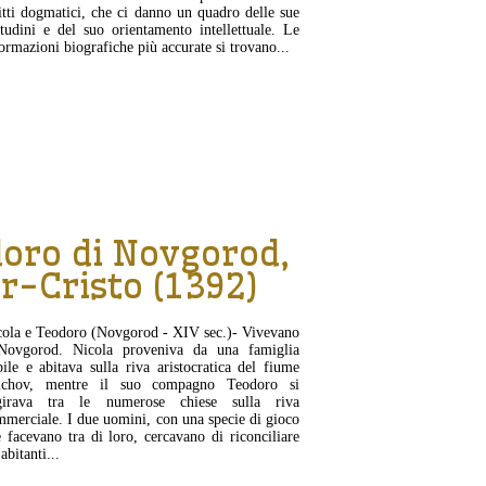
itti dogmatici, che ci danno un quadro delle sue
itudini e del suo orientamento intellettuale. Le
ormazioni biografiche più accurate si trovano...
CONTINUA...
oro di Novgorod,
r-Cristo (1392)
cola e Teodoro (Novgorod - XIV sec.)- Vivevano
Novgorod. Nicola proveniva da una famiglia
ile e abitava sulla riva aristocratica del fiume
lchov, mentre il suo compagno Teodoro si
girava tra le numerose chiese sulla riva
merciale. I due uomini, con una specie di gioco
 facevano tra di loro, cercavano di riconciliare
 abitanti...