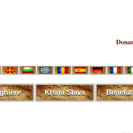
Donar
ghiere
Krsna Slava
Benefat