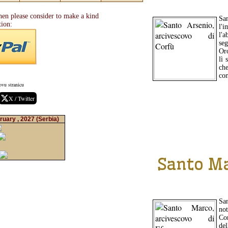
hen please consider to make a kind
San
tion:
l'i
l'
se
Oro
lì 
ch
con
ovu stranicu
X / Twitter
ruary , 2027
(Serbia)
Santo Ma
Sa
not
Co
del