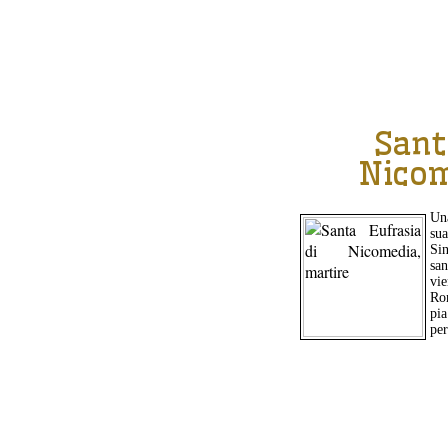
Sant
Nicom
Un
su
Si
san
vie
Ro
pi
per