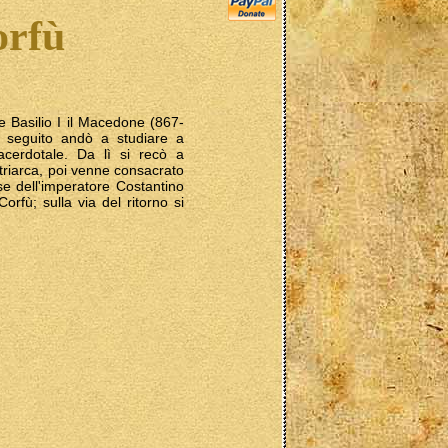
orfù
e Basilio I il Macedone (867-
n seguito andò a studiare a
acerdotale. Da lì si recò a
triarca, poi venne consacrato
se dell'imperatore Costantino
orfù; sulla via del ritorno si