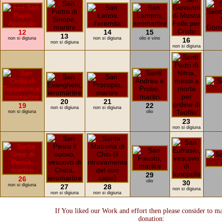
12
14
15
13
non si digiuna
non si digiuna
olio e vino
16
non si digiuna
non si digiuna
20
21
19
22
non si digiuna
non si digiuna
non si digiuna
olio
23
non si digiuna
29
26
olio
30
non si digiuna
27
28
non si digiuna
non si digiuna
non si digiuna
If You liked our Work and effort then please consider to m
donation: