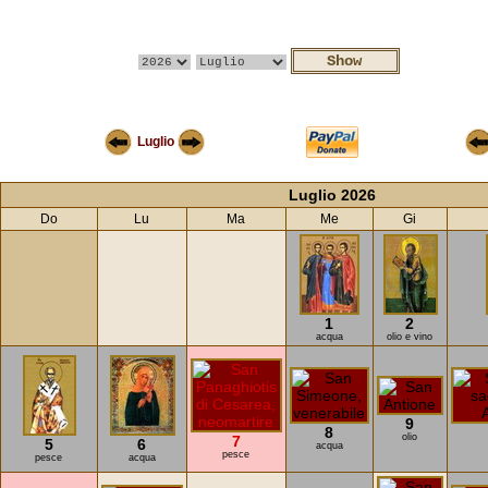
Luglio
Luglio 2026
Do
Lu
Ma
Me
Gi
1
2
acqua
olio e vino
9
8
olio
7
5
6
acqua
pesce
pesce
acqua