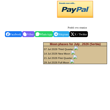
Podeli ovu stranicu
Facebook
Viber
WhatsApp
Telegram
X / Twitter
Moon phases for July , 2026
(Serbia)
07 Jul 2026 Third Quarter
14 Jul 2026 New Moon
21 Jul 2026 First Quarter
29 Jul 2026 Full Moon