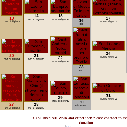
14
15
13
17
non si digiuna
non si digiuna
16
non si digiuna
non si digiuna
olio
24
20
21
non si digiuna
22
non si digiuna
non si digiuna
non si digiuna
23
olio
31
29
non si digiuna
non si digiuna
30
27
28
olio e vino
non si digiuna
non si digiuna
If You liked our Work and effort then please consider to m
donation: