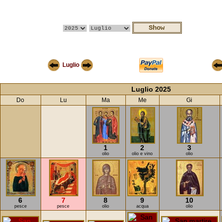
Luglio
Luglio 2025
Do
Lu
Ma
Me
Gi
1
2
3
olio
olio e vino
olio
6
7
8
9
10
pesce
pesce
olio
acqua
olio