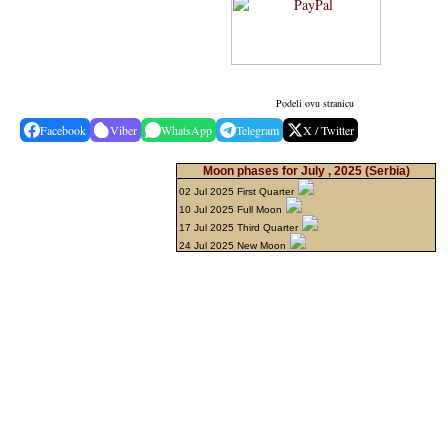
Podeli ovu stranicu
Facebook
Viber
WhatsApp
Telegram
X / Twitter
Moon phases for July , 2025
(Serbia)
02 Jul 2025 First Quarter
10 Jul 2025 Full Moon
17 Jul 2025 Third Quarter
24 Jul 2025 New Moon