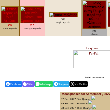
28
xωρίς νηστεία
26
27
xωρίς νηστεία
αυστηρό νηστεία
29
ελαίου
Βοήθεια
Podeli ovu stranicu
Facebook
Viber
WhatsApp
Telegram
X / Twitter
Moon phases for September , 202
07 Sep 2027 First Quarter
15 Sep 2027 Full Moon
23 Sep 2027 Third Quarter