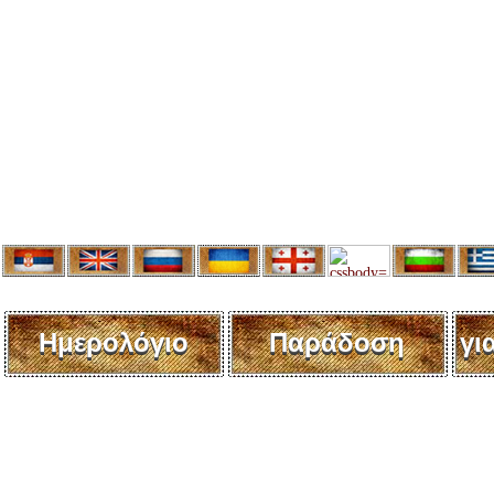
Ημερολόγιο
Παράδοση
γι