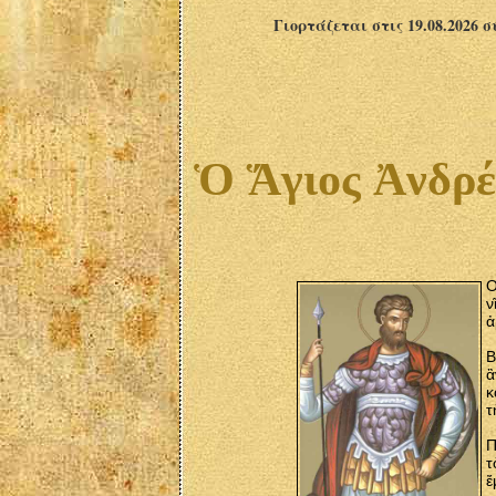
Γιορτάζεται στις 19.08.2026 
Ὁ Ἅγιος Ἀνδρέα
Ο
ν
ἀ
Β
ἂ
κ
τ
Π
τ
ἔ