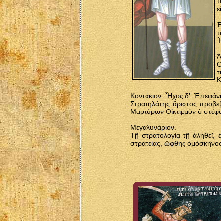
τ
ε
Ἐ
τ
Ἦ
Ἀ
Θ
τ
Κ
Κοντάκιον. Ἦχος δ’. Ἐπεφάν
Στρατηλάτης ἄριστος προβε
Μαρτύρων Οἰκτιρμὸν ὁ στέφ
Μεγαλυνάριον.
Τῇ στρατολογίᾳ τῇ ἀληθεῖ, 
στρατείας, ὤφθης ὁμόσκηνος