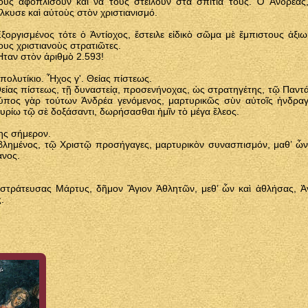
οὺς ἀφοπλίσουν καὶ νὰ τοὺς στείλουν στὰ σπίτια τους. Ὁ Ἀνδρέα
ἵλκυσε καὶ αὐτοὺς στὸν χριστιανισμό.
ξοργισμένος τότε ὁ Ἀντίοχος, ἔστειλε εἰδικὸ σῶμα μὲ ἔμπιστους ἀξι
ους χριστιανοὺς στρατιῶτες.
ταν στὸν ἀριθμὸ 2.593!
πολυτίκιο. Ἦχος γ'. Θείας πίστεως.
είας πίστεως, τῇ δυvαστείᾳ, προσενήνοχας, ὡς στρατηγέτης, τῷ Παντά
ύπος γὰρ τούτων Ἀνδρέα γενόμενος, μαρτυρικῶς σὺν αὐτοῖς ἠνδρα
υρίω τῷ σὲ δοξάσαντι, δωρήσασθαι ἡμῖν τὸ μέγα ἔλεος.
ης σήμερον.
βλημένος, τῷ Χριστῷ προσήγαγες, μαρτυρικὸν συνασπισμόν, μαθ’ ὧν
ανος.
ἐστράτευσας Μάρτυς, δῆμον Ἅγιον Ἀθλητῶν, μεθ’ ὧν καὶ ἀθλήσας, Ἀ
.