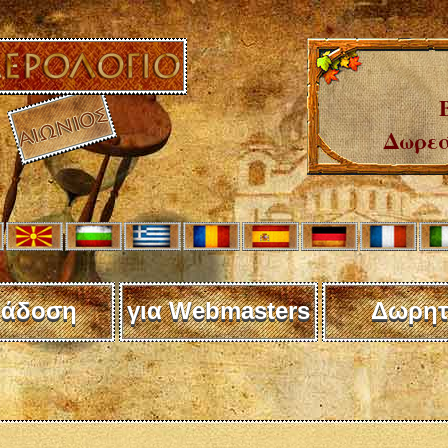
Δωρεά
άδοση
για Webmasters
Δωρητ