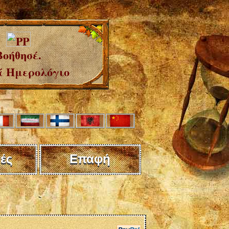
Βοήθησέ.
 Ημερολόγιο
ές
Επαφή