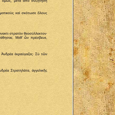
ς, ὅμως, μετὰ ἀπὸ συζήτηση
ωματικοὺς καὶ σκότωσε ὅλους
νακτι στρατὸν θεοσύλλεκτον·
γάθησας. Μεθ’ ὧν πρέσβευε,
 Ἀνδρέα ἐκραύγαζες· Σὺ τῶν
νδρέα Στρατηλάτα, ἀγγελικῆς