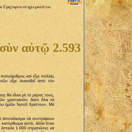
το Γρηγοριανό ημερολόγιο.
 σὺν αὐτῷ 2.593
 πολυάριθμος καὶ εἶχε πολλὲς
τῶν εἶχε ἀνατεθεῖ ἀπὸ τὸν
ς θὰ εἶναι μὲ τὸ μέρος τους,
ν χριστιανῶν. Διότι ὅλα τὰ
ίου ἡμῶν Ἰησοῦ Χρίστου». Μὲ
μὲ ἀποτέλεσμα νὰ συντρίψουν
ὸ κατόρθωμα αὐτό, ἀλλὰ ὅταν
 ἔστειλε 1.000 στρατιῶτες νὰ