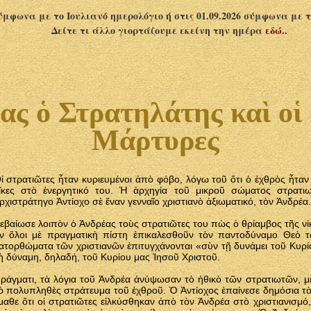
σύμφωνα με το Ιουλιανό ημερολόγιο ή στις 01.09.2026 σύμφωνα με 
Δείτε τι άλλο γιορτάζουμε εκείνη την ημέρα
εδώ.
.
ς ὁ Στρατηλάτης καὶ οἱ
Μάρτυρες
ἱ στρατιῶτες ἦταν κυριευμένοι ἀπὸ φόβο, λόγω τοῦ ὅτι ὁ ἐχθρὸς ἦταν
ῖκες στὸ ἐνεργητικό του. Ἡ ἀρχηγία τοῦ μικροῦ σώματος στρατιω
ρχιστράτηγο Ἀντίοχο σὲ ἕναν γενναῖο χριστιανὸ ἀξιωματικό, τὸν Ἀνδρέα.
εβαίωσε λοιπὸν ὁ Ἀνδρέας τοὺς στρατιῶτες του πὼς ὁ θρίαμβος τῆς νίκη
ν ὅλοι μὲ πραγματικὴ πίστη ἐπικαλεσθοῦν τὸν παντοδύναμο Θεὸ τῶ
ατορθώματα τῶν χριστιανῶν ἐπιτυγχάνονται «σὺν τῇ δυνάμει τοῦ Κυρ
ὴ δύναμη, δηλαδή, τοῦ Κυρίου μας Ἰησοῦ Χριστοῦ.
ράγματι, τὰ λόγια τοῦ Ἀνδρέα ἀνύψωσαν τὸ ἠθικὸ τῶν στρατιωτῶν, 
ὸ πολυπληθὲς στράτευμα τοῦ ἐχθροῦ. Ὁ Ἀντίοχος ἐπαίνεσε δημόσια τ
μαθε ὅτι οἱ στρατιῶτες εἰλκύσθηκαν ἀπὸ τὸν Ἀνδρέα στὸ χριστιανισμό,