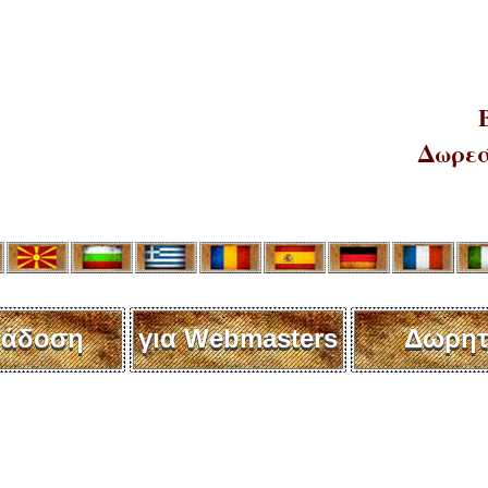
Δωρεά
άδοση
για Webmasters
Δωρητ