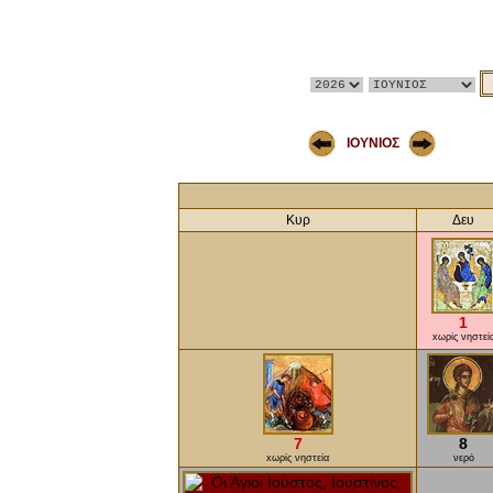
ΙΟΥΝΙΟΣ
Κυρ
Δευ
1
xωρίς νηστεί
7
8
xωρίς νηστεία
νερό