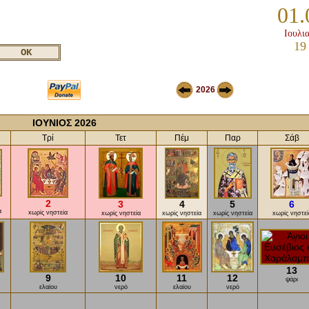
01.
Ιουλι
19
2026
ΙΟΥΝΙΟΣ 2026
Τρί
Τετ
Πέμ
Παρ
Σάβ
2
3
4
5
6
α
xωρίς νηστεία
xωρίς νηστεία
xωρίς νηστεία
xωρίς νηστεία
xωρίς νηστεί
13
9
10
11
12
ψάρι
ελαίου
νερό
ελαίου
νερό