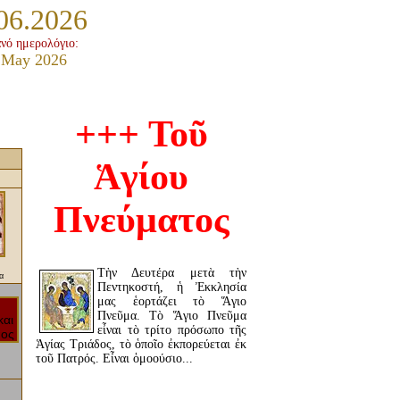
06.2026
ανό ημερολόγιο:
 May 2026
+++ Τοῦ
Ἁγίου
Πνεύματος
Τὴν Δευτέρα μετὰ τὴν
α
Πεντηκοστή, ἡ Ἐκκλησία
μας ἑορτάζει τὸ Ἅγιο
Πνεῦμα. Τὸ Ἅγιο Πνεῦμα
εἶναι τὸ τρίτο πρόσωπο τῆς
Ἁγίας Τριάδος, τὸ ὁποῖο ἐκπορεύεται ἐκ
τοῦ Πατρός. Εἶναι ὁμοούσιο...