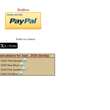
Βοήθεια
Podeli ovu stranicu
X / Twitter
oon phases for June , 2026
(Serbia)
 2026 Third Quarter
n 2026 New Moon
 2026 First Quarter
 2026 Full Moon