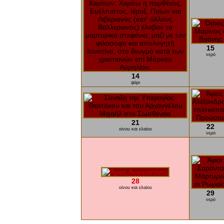
15
νερό
14
ψάρι
21
22
οίνου και ελαίου
νερό
28
οίνου και ελαίου
29
νερό