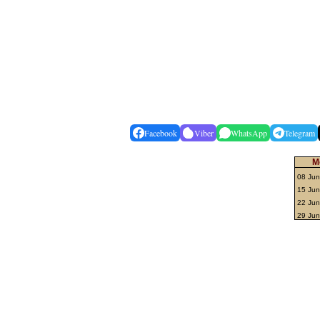
Facebook
Viber
WhatsApp
Telegram
M
08 Jun
15 Ju
22 Jun
29 Jun