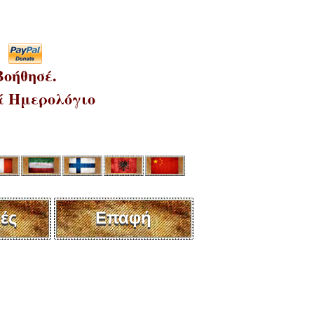
Βοήθησέ.
 Ημερολόγιο
ές
Επαφή