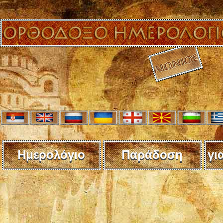
Ημερολόγιο
Παράδοση
γι