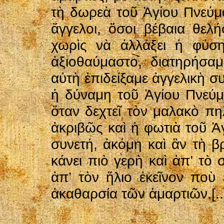
τὴ δωρεὰ τοῦ Ἁγίου Πνεύμ
ἄγγελοι, ὅσοι βέβαια θελ
χωρὶς νὰ ἀλλάξει ἡ φύση
ἀξιοθαύμαστο, διατηρήσα
αὐτὴ ἐπιδείξαμε ἀγγελικὴ σ
ἡ δύναμη τοῦ Ἁγίου Πνεύμ
ὅταν δεχτεῖ τὸν μαλακὸ πη
ἀκριβῶς καὶ ἡ φωτιὰ τοῦ Ἁ
συνετή, ἀκόμη καὶ ἂν τὴ β
κάνει πιὸ γερὴ καὶ ἀπ’ τὸ 
ἀπ’ τὸν ἥλιο ἐκεῖνον ποὺ
ἀκαθαρσία τῶν ἁμαρτιῶν.[..