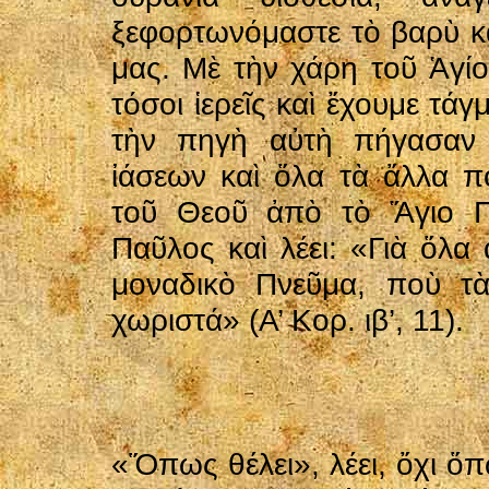
ξεφορτωνόμαστε τὸ βαρὺ κ
μας. Μὲ τὴν χάρη τοῦ Ἁγί
τόσοι ἱερεῖς καὶ ἔχουμε τ
τὴν πηγὴ αὐτὴ πήγασαν 
ἰάσεων καὶ ὅλα τὰ ἄλλα π
τοῦ Θεοῦ ἀπὸ τὸ Ἅγιο Π
Παῦλος καὶ λέει: «Γιὰ ὅλα 
μοναδικὸ Πνεῦμα, ποὺ τὰ
χωριστά» (Α’ Κορ. ιβ’, 11).
«Ὅπως θέλει», λέει, ὄχι ὅπω