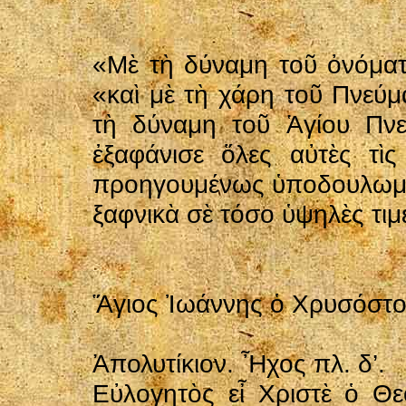
«Μὲ τὴ δύναμη τοῦ ὀνόματο
«καὶ μὲ τὴ χάρη τοῦ Πνεύμ
τὴ δύναμη τοῦ Ἁγίου Πνε
ἐξαφάνισε ὅλες αὐτὲς τὶς
προηγουμένως ὑποδουλωμένο
ξαφνικὰ σὲ τόσο ὑψηλὲς τιμ
Ἅγιος Ἰωάννης ὁ Χρυσόστ
Ἀπολυτίκιον. Ἦχος πλ. δ’.
Εὐλογητὸς εἶ Χριστὲ ὁ Θε