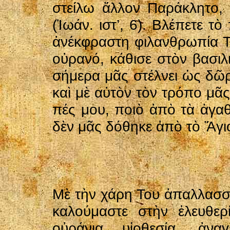
στείλω ἄλλον Παράκλητο,
(Ἰωάν. ιστ’, 6). Βλέπετε τ
ἀνέκφραστη φιλανθρωπία Το
οὐρανό, κάθισε στὸν βασιλ
σήμερα μᾶς στέλνει ὡς δῶρ
καὶ μὲ αὐτὸν τὸν τρόπο μᾶς
πές μου, ποιὸ ἀπὸ τὰ ἀγα
δὲν μᾶς δόθηκε ἀπὸ τὸ Ἅγι
Μὲ τὴν χάρη Του ἀπαλλασσό
καλούμαστε στὴν ἐλευθερ
οὐράνια υἱοθεσία, ἀν