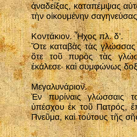
ἀναδείξας, καταπέμψας αὐτο
τὴν οἰκουμένην σαγηνεύσας
Κοντάκιον. Ἦχος πλ. δ’.
Ὅτε καταβὰς τὰς γλώσσας σ
ὅτε τοῦ πυρὸς τὰς γλώσσ
ἐκάλεσε· καὶ συμφώνως δοξ
Μεγαλυνάριον.
Ἐν πυρίναις γλώσσαις τ
ὑπέσχου ἐκ τοῦ Πατρός, 
Πνεῦμα, καὶ τούτους τῆς σῆ