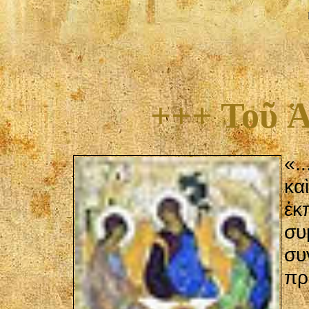
+++ Τοῦ Ἁ
«.
κα
ἐκ
σ
συ
πρ