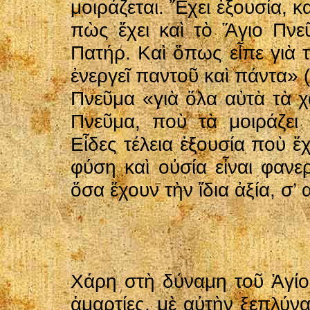
μοιράζεται. Ἔχει ἐξουσία, κα
πὼς ἔχει καὶ τὸ Ἅγιο Πνεῦ
Πατήρ. Καὶ ὅπως εἶπε γιὰ 
ἐνεργεῖ παντοῦ καὶ πάντα» (Α’
Πνεῦμα «γιὰ ὅλα αὐτὰ τὰ χ
Πνεῦμα, ποὺ τὰ μοιράζει
Εἶδες τέλεια ἐξουσία ποὺ ἔ
φύση καὶ οὐσία εἶναι φανερ
ὅσα ἔχουν τὴν ἴδια ἀξία, σ’ 
Χάρη στὴ δύναμη τοῦ Ἁγίο
ἁμαρτίες, μὲ αὐτὴν ξεπλύν