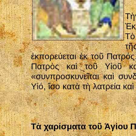
Τὴ
Ἐκ
Τὸ
τ
ἐκπορεύεται ἐκ τοῦ Πατρός
Πατρὸς καὶ τοῦ Υἱοῦ κ
«συνπροσκυνεῖται καὶ συνδ
Υἱό, ἴσο κατὰ τὴ λατρεία καὶ 
Τὰ χαρίσματα τοῦ Ἁγίου 