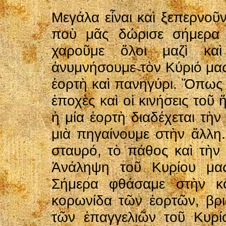
Μεγάλα εἶναι καὶ ξεπερνοῦ
ποὺ μᾶς δώρισε σήμερα 
χαροῦμε ὅλοι μαζὶ κα
ἀνυμνήσουμε τὸν Κύριό μας.
ἑορτὴ καὶ πανηγύρι. Ὅπως 
ἐποχὲς καὶ οἱ κινήσεις τοῦ 
ἡ μία ἑορτὴ διαδέχεται τὴ
μιὰ πηγαίνουμε στὴν ἄλλη.
σταυρό, τὸ πάθος καὶ τὴν
Ἀνάληψη τοῦ Κυρίου μας
Σήμερα φθάσαμε στὴν κ
κορωνίδα τῶν ἑορτῶν, βρ
τῶν ἐπαγγελιῶν τοῦ Κυρίο