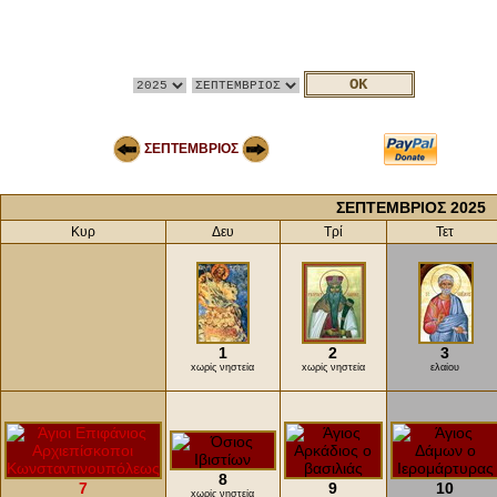
ΣΕΠΤΕΜΒΡΙΟΣ
ΣΕΠΤΕΜΒΡΙΟΣ 2025
Κυρ
Δευ
Τρί
Τετ
1
2
3
xωρίς νηστεία
xωρίς νηστεία
ελαίου
8
7
9
10
xωρίς νηστεία