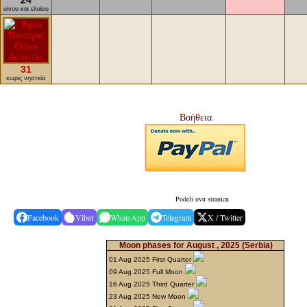
24
οίνου και ελαίου
31
xωρίς νηστεία
Βοήθεια
Podeli ovu stranicu
Facebook
Viber
WhatsApp
Telegram
X / Twitter
Moon phases for August , 2025
(Serbia)
01 Aug 2025 First Quarter
09 Aug 2025 Full Moon
16 Aug 2025 Third Quarter
23 Aug 2025 New Moon