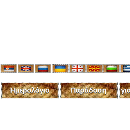
Ημερολόγιο
Παράδοση
γι