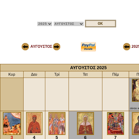
ΑΥΓΟΥΣΤΟΣ
202
ΑΥΓΟΥΣΤΟΣ 2025
Κυρ
Δευ
Τρί
Τετ
Πέμ
οίνου κ
3
4
5
6
7