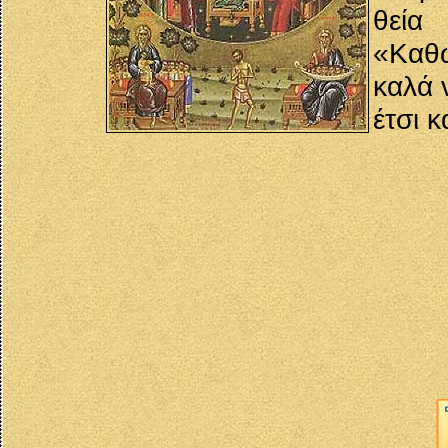
θεία
«Καθ
καλά 
έτσι κ