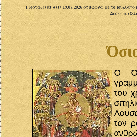
Γιορτάζεται στις 19.07.2026 σύμφωνα με το Ιουλιανό 
Δείτε τι άλλ
Όσιο
Ο Όσ
γραμμ
του χ
σπηλι
Λαυσα
τον ρ
ανθρώ