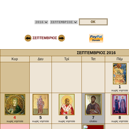
ΣΕΠΤΕΜΒΡΙΟΣ
ΣΕΠΤΕΜΒΡΙΟΣ 2016
Κυρ
Δευ
Τρί
Τετ
Πέμ
1
xωρίς νηστεία
4
5
6
7
8
xωρίς νηστεία
xωρίς νηστεία
xωρίς νηστεία
ελαίου
xωρίς νηστεία