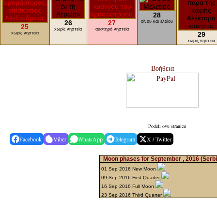
28
26
27
οίνου και ελαίου
25
xωρίς νηστεία
αυστηρό νηστεία
xωρίς νηστεία
29
xωρίς νηστεία
Βοήθεια
Podeli ovu stranicu
Facebook
Viber
WhatsApp
Telegram
X / Twitter
Moon phases for September , 2016
(Serbi
01 Sep 2016 New Moon
09 Sep 2016 First Quarter
16 Sep 2016 Full Moon
23 Sep 2016 Third Quarter