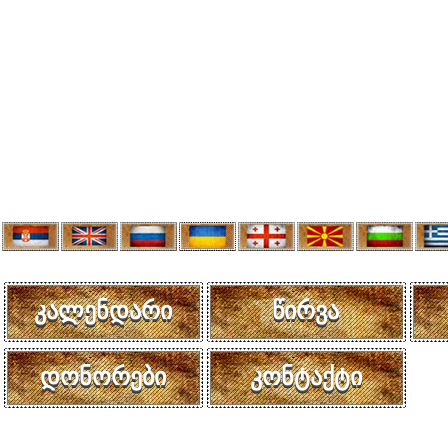
კალენდარი
წირვა
დონორები
კონტაქტი