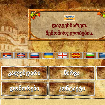
დაგვეხმარეთ.
შემოწირულობების.
კალენდარი
წირვა
დონორები
კონტაქტი