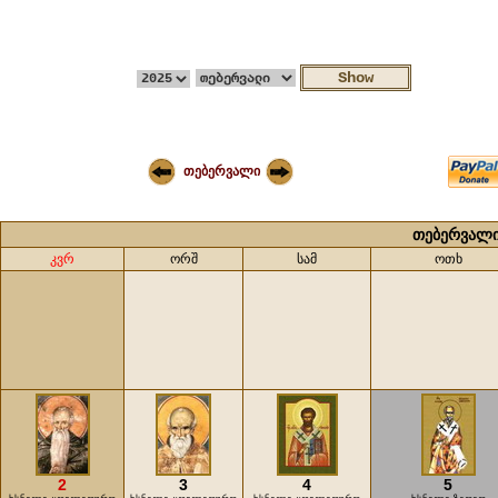
თებერვალი
თებერვალი
კვრ
ორშ
სამ
ოთხ
2
3
4
5