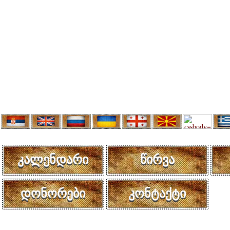
კალენდარი
წირვა
დონორები
კონტაქტი