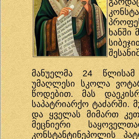
გარ
კონს
პროფე
ხანში 
სიბე
შესანი
მანუელმა 24 წლისამ
უმაღლესი სკოლა ვოტა
წოდებით. მას დაეკის
საპატრიარქო ტაძარში. მ
და ყველას მიმართ კე
მეცნიერი საყოველთ
კონსტანტინეპოლის პატრ