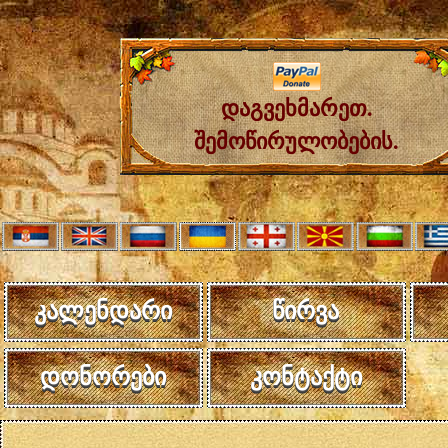
დაგვეხმარეთ.
შემოწირულობების.
კალენდარი
წირვა
დონორები
კონტაქტი