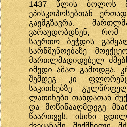
1437 წლის ბოლოს მ
ეპისკოპოსებთან ერთა
გაემგზავრა. მართლ
ვარაუდობდნენ, რომ 
საერთო ბეჭდის გამყა
სარწმუნოებაზე მოექც
მართლმადიდებელ ძმებს
იმედი ამაო გამოდგა. კ
შემდეგ კი ფლორენც
საკითხებზე გულწრფე
ლათინები თანდათან მუქ
და მოწინააღმდეგე მხა
წაართვეს. ისინი ცდი
ქვეყანაში შექმნილი 