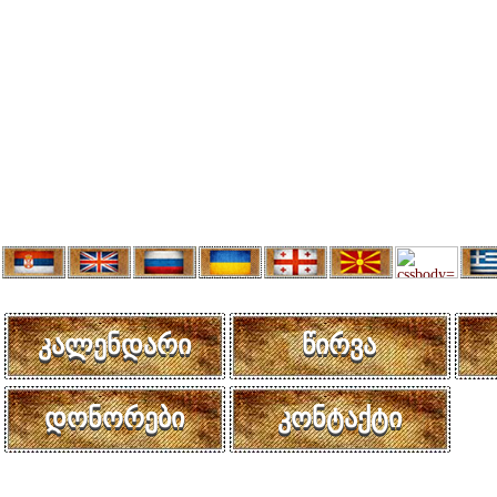
კალენდარი
წირვა
დონორები
კონტაქტი