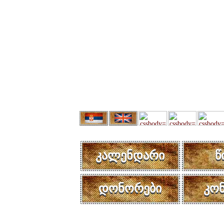
კალენდარი
წ
დონორები
კო