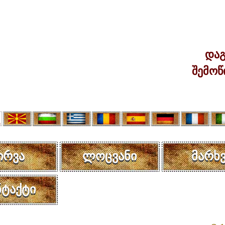
დაგ
შემოწ
ირვა
ლოცვანი
მარხვ
ნტაქტი