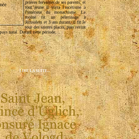
prières ferventes de ses parents, et
tout jeune il vivra l'ascétisme à
l'intérieur du monachisme. Le
moine fit un pélerinage à
Jérusalem et 3 ans durant, il fit le
tour des saintes places, puis revint
pays natal. Durant cette période,...
LIRE LA SUITE...