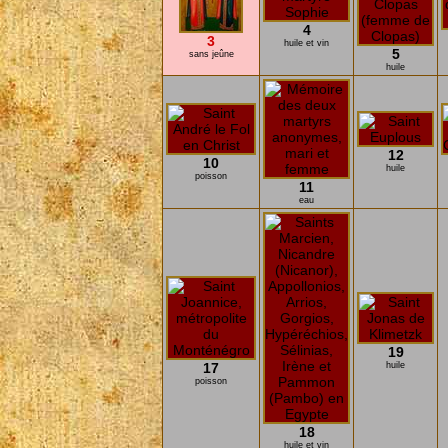
4
3
huile et vin
5
sans jeûne
huile
12
10
huile
poisson
11
eau
19
17
huile
poisson
18
huile et vin