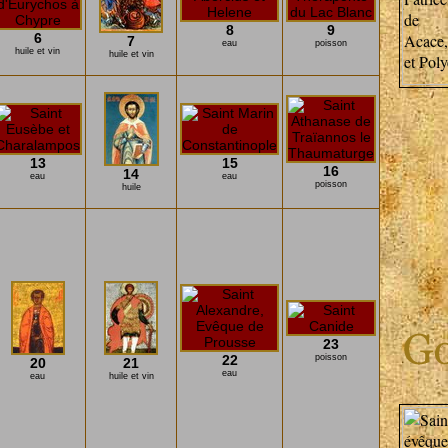
8
9
6
7
eau
poisson
huile et vin
huile et vin
13
15
16
14
eau
eau
poisson
huile
23
22
poisson
20
21
eau
eau
huile et vin