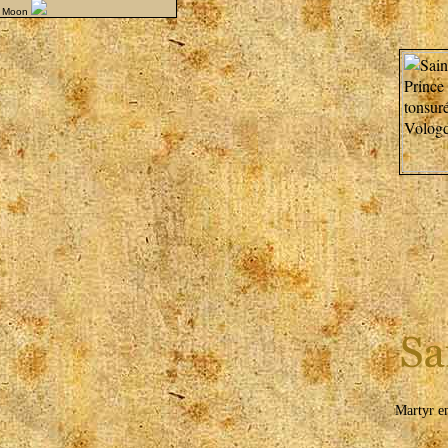
l Moon
Martyr e