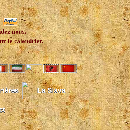
idez nous.
r le calendrier.
rières
La Slava
ct