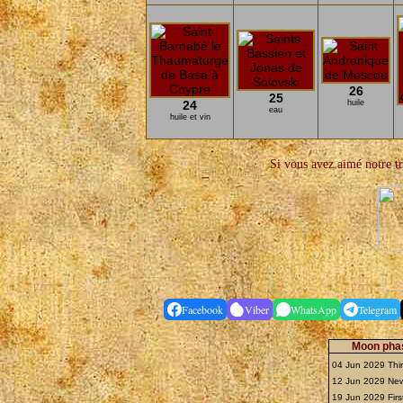
26
25
24
huile
eau
huile et vin
Si vous avez aimé notre tra
Facebook
Viber
WhatsApp
Telegram
Moon phas
04 Jun 2029 Thi
12 Jun 2029 N
19 Jun 2029 Firs