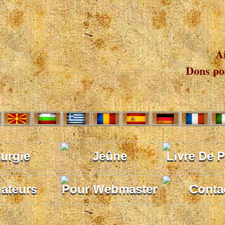
A
Dons pou
turgie
Jeûne
Livre De P
ateurs
Pour Webmaster
Conta