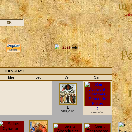
01.
cale
1
2029
Juin 2029
Mer
Jeu
Ven
Sam
1
2
sans jeûne
sans jeûne