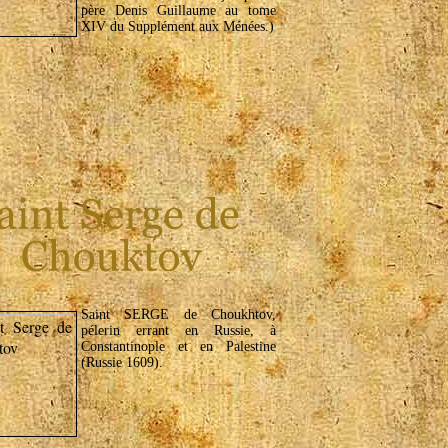
père Denis Guillaume au tome
XIV du Supplément aux Ménées.)
Saint SERGE de Choukhtov,
pélerin errant en Russie, à
Constantinople et en Palestine
(Russie 1609).