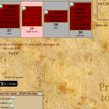
29
dans son 
28
eau
27
huile et vin
30
eau
poisson
vail et d'efforts s'il vous plaît envisager de
faire un don:
Podeli ovu stranicu
X / Twitter
es for June , 2029
(Serbia)
rd Quarter
ew Moon
t Quarter