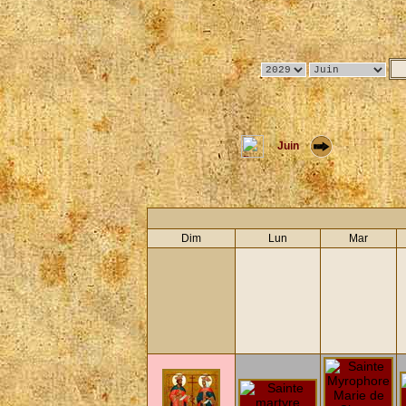
Juin
Dim
Lun
Mar