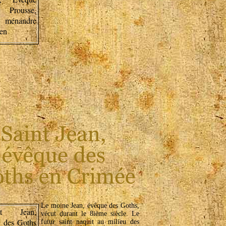
Le moine Jean, évêque des Goths,
vécut durant le 8ième siècle. Le
futur saint naquit au milieu des