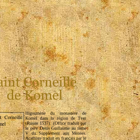
Higoumène du monastère de
Komel dans la région de Tver
(Russie 1537). (Office traduit par
le père Denis Guillaume au tome
V du Supplément aux Ménées.
Acathiste traduit en français par le