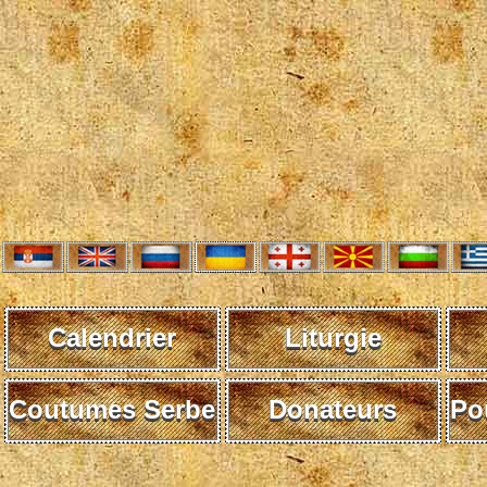
Calendrier
Liturgie
Coutumes Serbe
Donateurs
Po