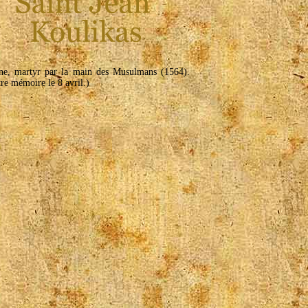
ne, martyr par la main des Musulmans (1564).
re mémoire le 8 avril.)