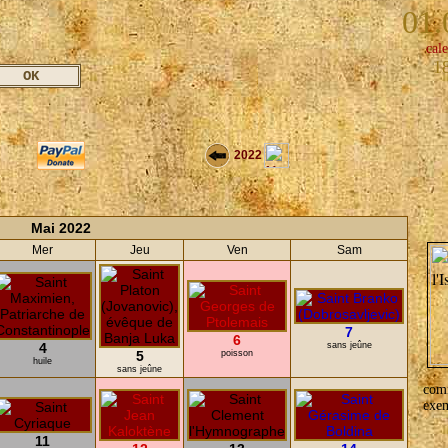
01.
cale
1
2022
Mai 2022
Mer
Jeu
Ven
Sam
7
6
4
sans jeûne
5
poisson
huile
sans jeûne
com
exem
11