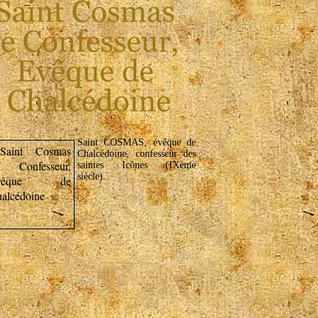
Saint COSMAS, évêque de
Chalcédoine, confesseur des
saintes Icônes (IXème
siècle).