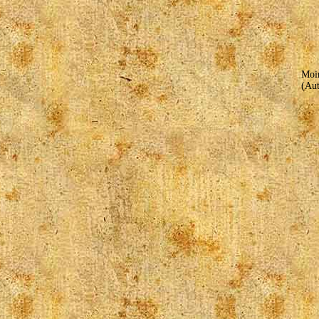
Moi
(Aut