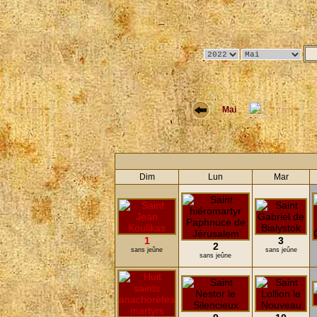
Mai
Dim
Lun
Mar
1
3
2
sans jeûne
sans jeûne
sans jeûne