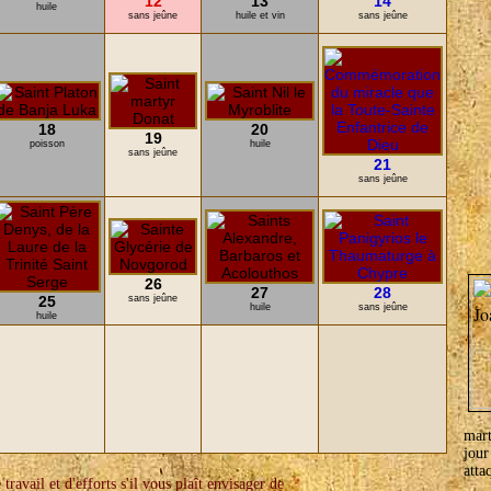
12
13
14
huile
sans jeûne
huile et vin
sans jeûne
18
20
19
poisson
huile
sans jeûne
21
sans jeûne
26
27
28
25
sans jeûne
huile
sans jeûne
huile
mart
jou
atta
travail et d'efforts s'il vous plaît envisager de