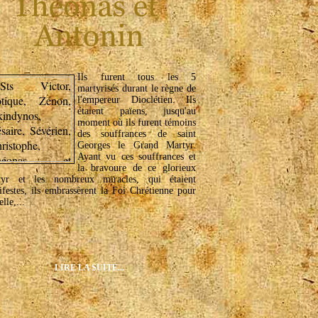
Ils furent tous les 5
martyrisés durant le règne de
l'empereur Dioclétien. Ils
étaient païens, jusqu'au
moment où ils furent témoins
des souffrances de saint
Georges le Grand Martyr.
Ayant vu ces souffrances et
la bravoure de ce glorieux
tyr et les nombreux miracles, qui étaient
festes, ils embrassèrent la Foi Chrétienne pour
lle,...
LIRE LA SUITE...