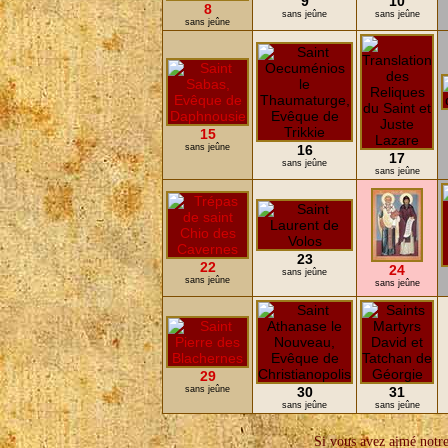
9
10
8
sans jeûne
sans jeûne
sans jeûne
15
sans jeûne
16
17
sans jeûne
sans jeûne
23
22
24
sans jeûne
sans jeûne
sans jeûne
29
sans jeûne
30
31
sans jeûne
sans jeûne
Si vous avez aimé notre 