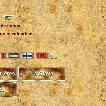
idez nous.
r le calendrier.
rières
La Slava
ct