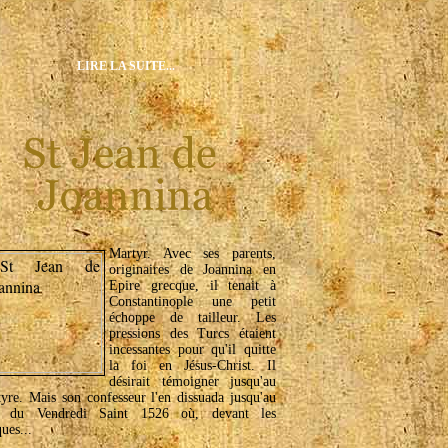
LIRE LA SUITE...
Martyr. Avec ses parents,
originaires de Joannina en
Epire grecque, il tenait à
Constantinople une petit
échoppe de tailleur. Les
pressions des Turcs étaient
incessantes pour qu'il quitte
la foi en Jésus-Christ. Il
désirait témoigner jusqu'au
yre. Mais son confesseur l'en dissuada jusqu'au
r du Vendredi Saint 1526 où, devant les
ques...