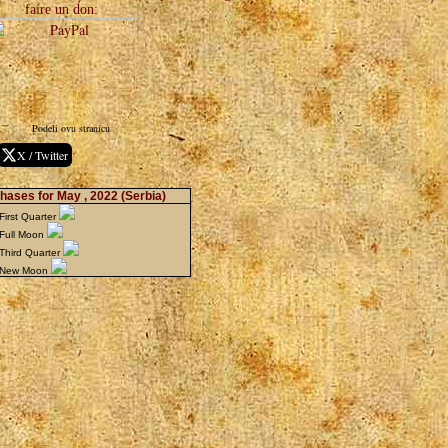
faire un don:
Podeli ovu stranicu
X / Twitter
hases for May , 2022
(Serbia)
irst Quarter
Full Moon
Third Quarter
 New Moon