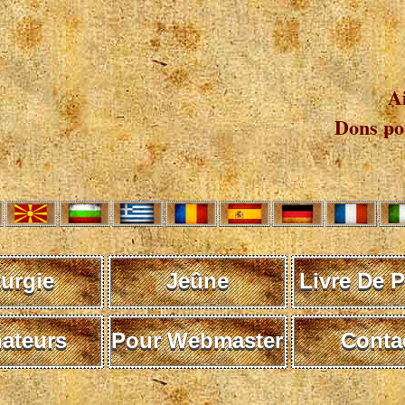
A
Dons pou
turgie
Jeûne
Livre De P
ateurs
Pour Webmaster
Conta