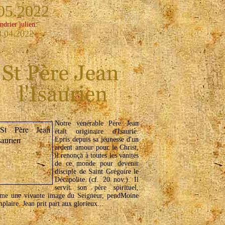
05.2022
ndrier julien:
8.04.2022
Notre vénérable Père Jean
était originaire d'Isaurie.
Epris depuis sa jeunesse d'un
ardent amour pour le Christ,
il renonça à toutes les vanités
de ce monde pour devenir
disciple de Saint Grégoire le
Décapolite (cf. 20 nov.). Il
servit son père spirituel,
me une vivante image du Seigneur, pendMoine
plaire. Jean prit part aux glorieux...