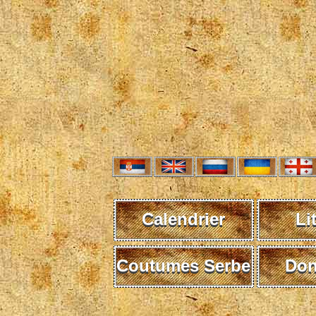
Calendrier
Li
Coutumes Serbe
Don