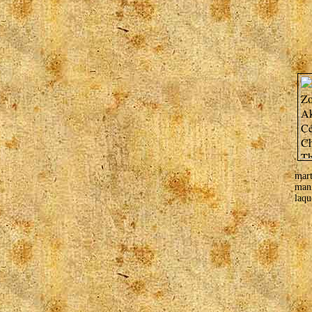
mar
mani
laque