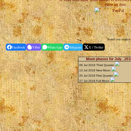
faire un don:
Podeli ovu stranicu
Facebook
Viber
WhatsApp
Telegram
X / Twitter
Moon phases for July , 20
06 Jul 2018 Third Quarter
13 Jul 2018 New Moon
20 Jul 2018 First Quarter
27 Jul 2018 Full Moon