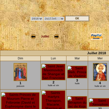
Juillet
Juillet 2018
Dim
Lun
Mar
Mer
3
2
1
4
huile
huile et vin
poisson
huile et vin
11