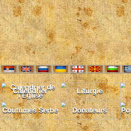
Calendrier
Liturgie
Coutumes Serbe
Donateurs
Po