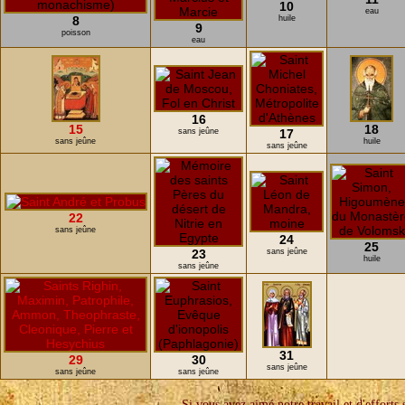
10
eau
8
huile
9
poisson
eau
16
15
18
sans jeûne
17
sans jeûne
huile
sans jeûne
22
sans jeûne
24
25
23
sans jeûne
huile
sans jeûne
31
29
30
sans jeûne
sans jeûne
sans jeûne
Si vous avez aimé notre travail et d'efforts 