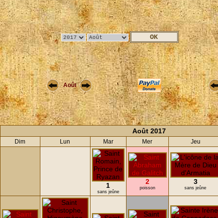
Août
Août 2017
Dim
Lun
Mar
Mer
Jeu
2
3
1
poisson
sans jeûne
sans jeûne