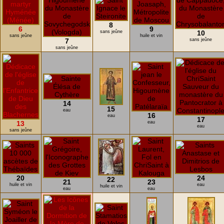
8
6
9
sans jeûne
10
sans jeûne
huile et vin
7
sans jeûne
sans jeûne
14
15
eau
16
eau
17
13
eau
eau
sans jeûne
20
24
22
21
23
huile et vin
eau
huile et vin
eau
eau