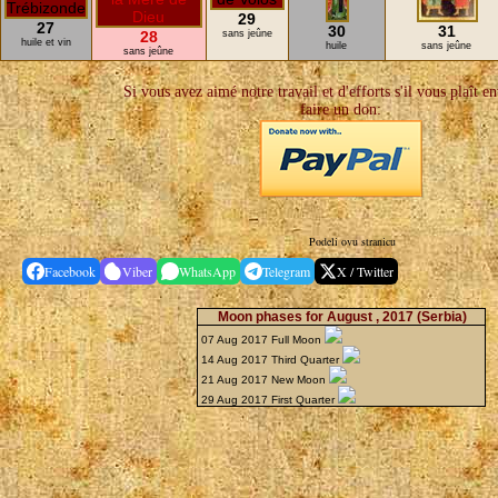
29
27
30
31
28
sans jeûne
huile et vin
huile
sans jeûne
sans jeûne
Si vous avez aimé notre travail et d'efforts s'il vous plaît e
faire un don:
Podeli ovu stranicu
Facebook
Viber
WhatsApp
Telegram
X / Twitter
Moon phases for August , 2017
(Serbia)
07 Aug 2017 Full Moon
14 Aug 2017 Third Quarter
21 Aug 2017 New Moon
29 Aug 2017 First Quarter