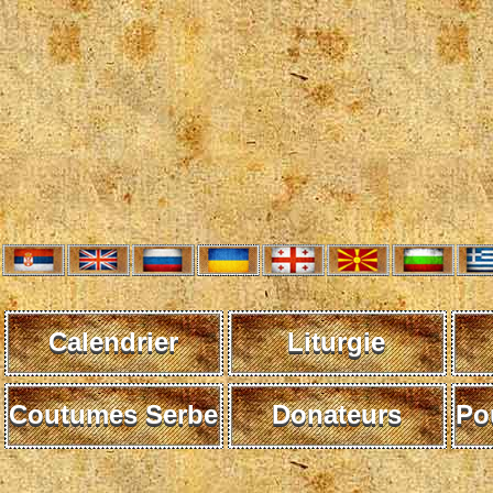
Calendrier
Liturgie
Coutumes Serbe
Donateurs
Po