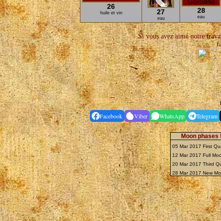
26
28
27
huile et vin
eau
eau
Si vous avez aimé notre travail
f
Facebook
Viber
WhatsApp
Telegram
Moon phases f
05 Mar 2017 First Qu
12 Mar 2017 Full M
20 Mar 2017 Third Q
28 Mar 2017 New M