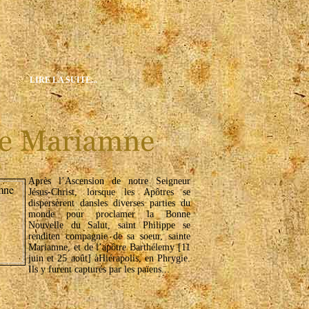
LIRE LA SUITE...
Après l’Ascension de notre Seigneur
Jésus-Christ, lorsque les Apôtres se
dispersèrent dansles diverses parties du
monde pour proclamer la Bonne
Nouvelle du Salut, saint Philippe se
renditen compagnie de sa soeur, sainte
Mariamne, et de l’apôtre Barthélemy [11
juin et 25 août] àHiérapolis, en Phrygie.
Ils y furent capturés par les païens...