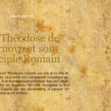
LIRE LA SUITE...
nt Theodosius s'installa non loin de la ville de
e), où il établit une communauté monastique qui
 Il se distingua particulièrement dans un Concile
ntre les Bogomils, en 1360. Protégeant la Foi
Concile, par son raisonnement, il vainquit les
ina sa vie terrestre...