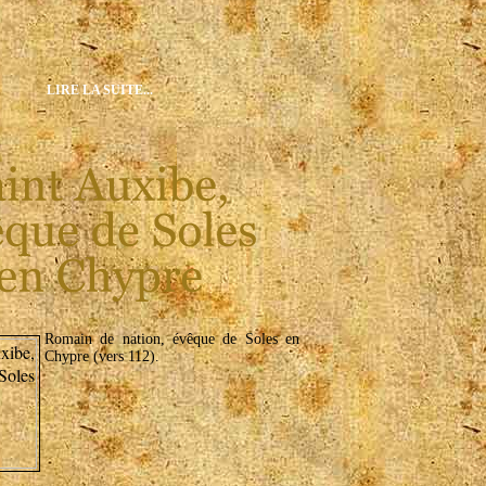
LIRE LA SUITE...
Romain de nation, évêque de Soles en
Chypre (vers 112).