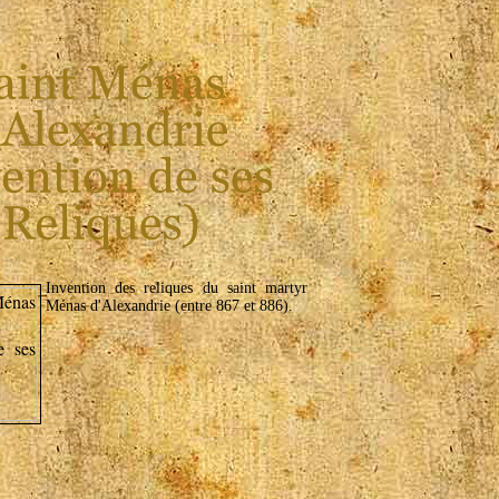
Invention des reliques du saint martyr
Ménas d'Alexandrie (entre 867 et 886).