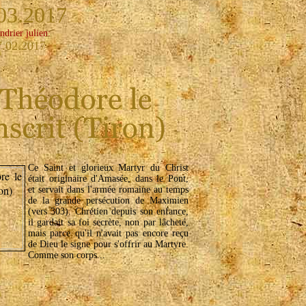
03.2017
ndrier julien:
7.02.2017
Ce Saint et glorieux Martyr du Christ
était originaire d'Amasée, dans le Pont,
et servait dans l'armée romaine au temps
de la grande persécution de Maximien
(vers 303). Chrétien depuis son enfance,
il gardait sa foi secrète, non par lâcheté,
mais parce qu'il n'avait pas encore reçu
de Dieu le signe pour s'offrir au Martyre.
Comme son corps...