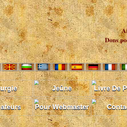
A
Dons pou
turgie
Jeûne
Livre De P
ateurs
Pour Webmaster
Conta