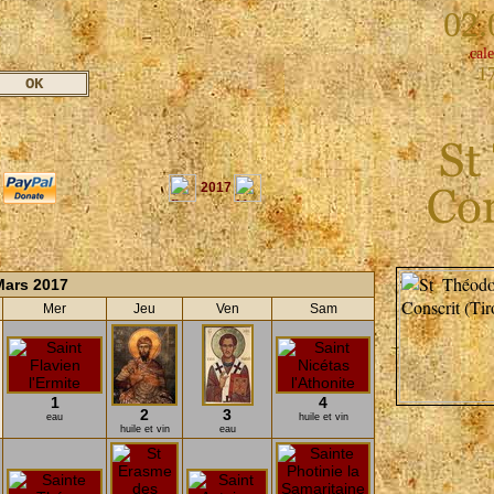
02.
cale
1
2017
Mars 2017
Mer
Jeu
Ven
Sam
1
4
2
3
eau
huile et vin
huile et vin
eau