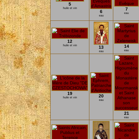
5
huile et vin
7
6
eau
eau
12
huile et vin
14
13
eau
eau
19
20
huile et vin
eau
21
eau