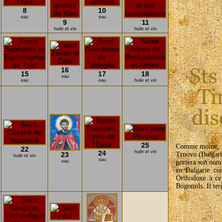
8
10
eau
eau
9
11
huile et vin
huile et vin
16
15
17
18
eau
eau
eau
huile et vin
25
Comme moine, sai
22
24
huile et vin
23
Trnovo (Bulgari
huile et vin
eau
eau
portera son nom.
en Bulgarie co
Orthodoxe à ce 
Bogomils. Il term