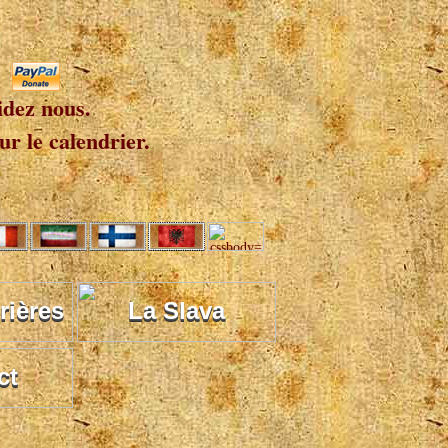
idez nous.
r le calendrier.
rières
La Slava
ct