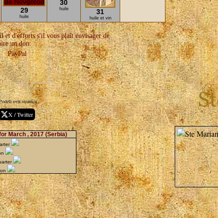
30
29
huile
31
huile
huile et vin
 et d'efforts s'il vous plaît envisager de
aire un don:
Podeli ovu stranicu
X / Twitter
or March , 2017
(Serbia)
arter
oon
uarter
oon